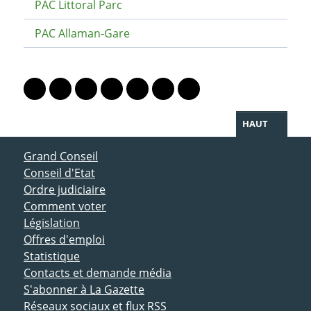
PAC Littoral Parc
PAC Allaman-Gare
PARTAGER LA PAGE
Lien vers le profil Mastodon
Lien vers le profil Bluesky
Lien vers le profil Instagram
Lien vers le profil Linkedin
Lien vers le profil Facebook
Lien vers le profil Twitter
Partager par WhatsAp
HAUT
ACCÈS DIRECT
Grand Conseil
Conseil d'Etat
Ordre judiciaire
Comment voter
Législation
Offres d'emploi
Statistique
Contacts et demande média
S'abonner à La Gazette
Réseaux sociaux et flux RSS