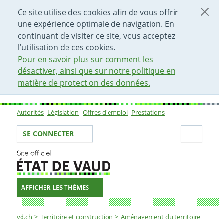
DÉBUT DU CONTENU DE LA PAGE
ACCÈS AU CHAMP DE RECHERCHE
PAGE D'ACCUEIL
FORMULAIRE DE CONTACT
Ce site utilise des cookies afin de vous offrir
une expérience optimale de navigation. En
continuant de visiter ce site, vous acceptez
l'utilisation de ces cookies.
Pour en savoir plus sur comment les
désactiver, ainsi que sur notre politique en
matière de protection des données.
Autorités
Législation
Offres d'emploi
Prestations
Sous-navigation
Votre identité
Secti
SE CONNECTER
AFFICHER LES THÈMES
Fil d'Ariane
Plan d'affectation cantonal
vd.ch
Territoire et construction
Aménagement du territoire