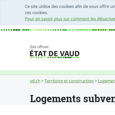
DÉBUT DU CONTENU DE LA PAGE
ACCÈS AU CHAMP DE RECHERCHE
PAGE D'ACCUEIL
FORMULAIRE DE CONTACT
Ce site utilise des cookies afin de vous offrir 
ces cookies.
Pour en savoir plus sur comment les désactive
Fil d'Ariane
Logements subventionnés - aide à la pierre
vd.ch
Territoire et construction
Logemen
Logements subven