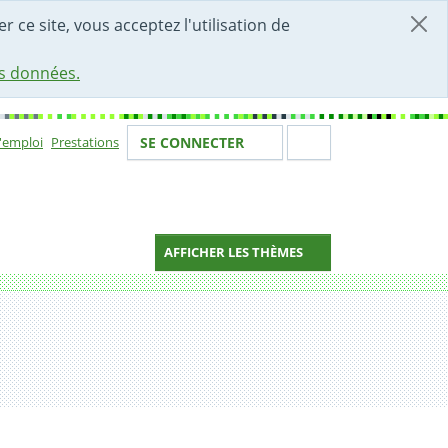
r ce site, vous acceptez l'utilisation de
es données.
Votre identité
Section de 
d'emploi
Prestations
SE CONNECTER
ion
AFFICHER LES THÈMES