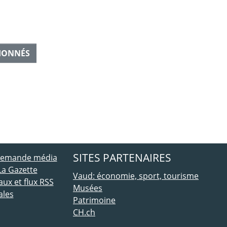
IONNÉS
ebook
 Twitter
SITES PARTENAIRES
 demande média
La Gazette
Vaud: économie, sport, tourisme
ux et flux RSS
Musées
ales
Patrimoine
CH.ch