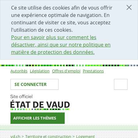
DÉBUT DU CONTENU DE LA PAGE
ACCÈS AU CHAMP DE RECHERCHE
PAGE D'ACCUEIL
FORMULAIRE DE CONTACT
Ce site utilise des cookies afin de vous offrir
une expérience optimale de navigation. En
continuant de visiter ce site, vous acceptez
l'utilisation de ces cookies.
Pour en savoir plus sur comment les
désactiver, ainsi que sur notre politique en
matière de protection des données.
Autorités
Législation
Offres d'emploi
Prestations
Sous-navigation
Votre identité
Secti
SE CONNECTER
AFFICHER LES THÈMES
Fil d'Ariane
Logement pour étudiants
vd.ch
Territoire et construction
Logement