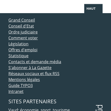
HAUT
ACCÈS DIRECT
Grand Conseil
Conseil d'Etat
Ordre judiciaire
Comment voter
Législation
Offres d'emploi
Statistique
Contacts et demande média
S'abonner à La Gazette
Réseaux sociaux et flux RSS
Mentions légales
Guide TYPO3
Intranet
SITES PARTENAIRES
Vaud: économie, sport, tourisme