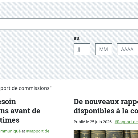
au
Jour
Mois
Année
apport de commissions"
esoin
De nouveaux rapp
ns avant de
disponibles à la c
ctimes
Catégorie :
Publié le 25 juin 2026
-
Rapport de
ommuniqué
et
Rapport de