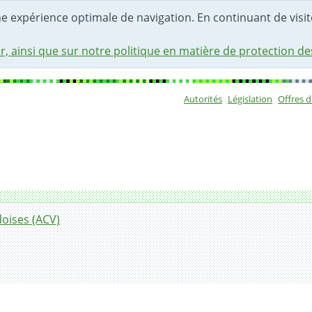
une expérience optimale de navigation. En continuant de visite
r, ainsi que sur notre politique en matière de protection d
Autorités
Législation
Offres 
Sous-navigat
oises (ACV)