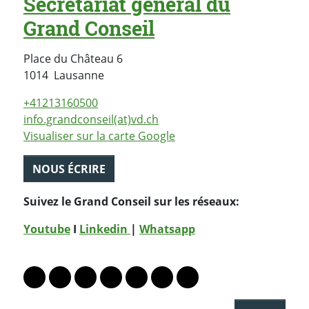
Secrétariat général du
Grand Conseil
Place du Château 6
Suisse
1014
Lausanne
+41213160500
info.grandconseil(at)vd.ch
Visualiser sur la carte Google
NOUS ÉCRIRE
Suivez le Grand Conseil sur les réseaux:
Youtube
I
Linkedin
|
Whatsapp
PARTAGER LA PAGE
Lien vers le profil Mastodon
Lien vers le profil Bluesky
Lien vers le profil Instagram
Lien vers le profil Linkedin
Lien vers le profil Facebook
Lien vers le profil Twitter
Partager par WhatsAp