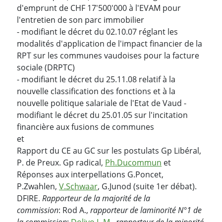
d'emprunt de CHF 17'500'000 à l'EVAM pour
l'entretien de son parc immobilier
- modifiant le décret du 02.10.07 réglant les
modalités d'application de l'impact financier de la
RPT sur les communes vaudoises pour la facture
sociale (DRPTC)
- modifiant le décret du 25.11.08 relatif à la
nouvelle classification des fonctions et à la
nouvelle politique salariale de l'Etat de Vaud -
modifiant le décret du 25.01.05 sur l'incitation
financière aux fusions de communes
et
Rapport du CE au GC sur les postulats Gp Libéral,
P. de Preux. Gp radical,
Ph.Ducommun
et
Réponses aux interpellations G.Poncet,
P.Zwahlen,
V.Schwaar
, G.Junod (suite 1er débat).
DFIRE.
Rapporteur de la majorité de la
commission
: Rod A.,
rapporteur de la
minorité N°1 de
la commission
:
Dolivo J.-M.
,
rapporteur de la minorité