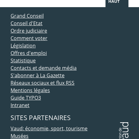
HAUT
ACCÈS DIRECT
Grand Conseil
Conseil d'Etat
Ordre judiciaire
Comment voter
Législation
Offres d'emploi
Statistique
Contacts et demande média
S'abonner à La Gazette
Réseaux sociaux et flux RSS
Mentions légales
Guide TYPO3
Intranet
SITES PARTENAIRES
Vaud: économie, sport, tourisme
Musées