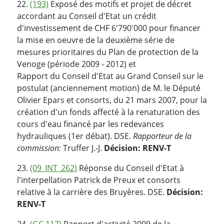
22.
(193)
Exposé des motifs et projet de décret
accordant au Conseil d'Etat un crédit
d'investissement de CHF 6'790'000 pour financer
la mise en oeuvre de la deuxième série de
mesures prioritaires du Plan de protection de la
Venoge (période 2009 - 2012) et
Rapport du Conseil d'Etat au Grand Conseil sur le
postulat (anciennement motion) de M. le Député
Olivier Epars et consorts, du 21 mars 2007, pour la
création d'un fonds affecté à la renaturation des
cours d'eau financé par les redevances
hydrauliques (1er débat). DSE.
Rapporteur de la
commission:
Truffer J.-J.
Décision: RENV-T
23.
(09_INT_262)
Réponse du Conseil d'Etat à
l'interpellation Patrick de Preux et consorts
relative à la carrière des Bruyères. DSE.
Décision:
RENV-T
24.
(GC 117)
Rapport d'activité 2009 de la