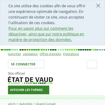
DÉBUT DU CONTENU DE LA PAGE
ACCÈS AU CHAMP DE RECHERCHE
PAGE D'ACCUEIL
FORMULAIRE DE CONTACT
Ce site utilise des cookies afin de vous offrir
une expérience optimale de navigation. En
continuant de visiter ce site, vous acceptez
l'utilisation de ces cookies.
Pour en savoir plus sur comment les
désactiver, ainsi que sur notre politique en
matière de protection des données.
Autorités
Législation
Offres d'emploi
Prestations
Sous-navigation
Votre identité
Secti
SE CONNECTER
AFFICHER LES THÈMES
Fil d'Ariane
vd.ch
Autorités
Grand Conseil