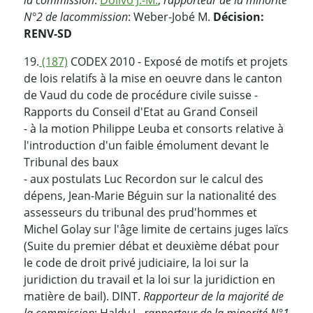
N°2 de la
commission
: Weber-Jobé M.
Décision:
RENV-SD
19.
(187)
CODEX 2010 - Exposé de motifs et projets
de lois relatifs à la mise en oeuvre dans le canton
de Vaud du code de procédure civile suisse -
Rapports du Conseil d'Etat au Grand Conseil
- à la motion Philippe Leuba et consorts relative à
l'introduction d'un faible émolument devant le
Tribunal des baux
- aux postulats Luc Recordon sur le calcul des
dépens, Jean-Marie Béguin sur la nationalité des
assesseurs du tribunal des prud'hommes et
Michel Golay sur l'âge limite de certains juges laïcs
(Suite du premier débat et deuxième débat pour
le code de droit privé judiciaire, la loi sur la
juridiction du travail et la loi sur la juridiction en
matière de bail). DINT.
Rapporteur de la majorité de
la commission
: Haldy J.,
rapporteur de la minorité N°1