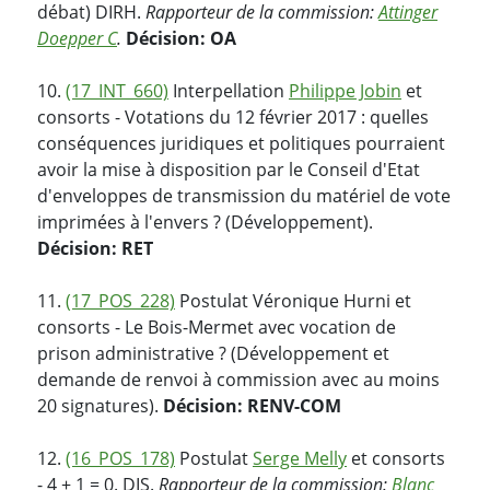
débat) DIRH.
Rapporteur de la commission:
Attinger
Doepper C
.
Décision: OA
10.
(17_INT_660)
Interpellation
Philippe Jobin
et
consorts - Votations du 12 février 2017 : quelles
conséquences juridiques et politiques pourraient
avoir la mise à disposition par le Conseil d'Etat
d'enveloppes de transmission du matériel de vote
imprimées à l'envers ? (Développement).
Décision: RET
11.
(17_POS_228)
Postulat Véronique Hurni et
consorts - Le Bois-Mermet avec vocation de
prison administrative ? (Développement et
demande de renvoi à commission avec au moins
20 signatures).
Décision: RENV-COM
12.
(16_POS_178)
Postulat
Serge Melly
et consorts
- 4 + 1 = 0. DIS.
Rapporteur de la commission:
Blanc