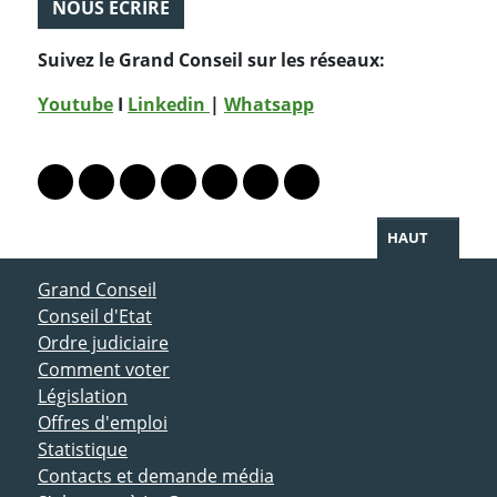
NOUS ÉCRIRE
Suivez le Grand Conseil sur les réseaux:
Youtube
I
Linkedin
|
Whatsapp
PARTAGER LA PAGE
Lien vers le profil Mastodon
Lien vers le profil Bluesky
Lien vers le profil Instagram
Lien vers le profil Linkedin
Lien vers le profil Facebook
Lien vers le profil Twitter
Partager par WhatsAp
HAUT
ACCÈS DIRECT
Grand Conseil
Conseil d'Etat
Ordre judiciaire
Comment voter
Législation
Offres d'emploi
Statistique
Contacts et demande média