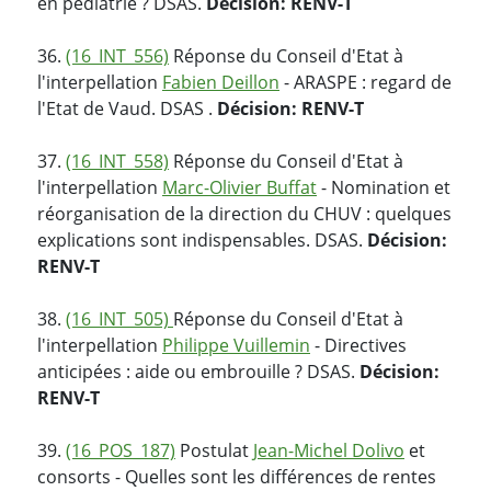
en pédiatrie ? DSAS.
Décision: RENV-T
36.
(16_INT_556)
Réponse du Conseil d'Etat à
l'interpellation
Fabien Deillon
- ARASPE : regard de
l'Etat de Vaud. DSAS .
Décision: RENV-T
37.
(16_INT_558)
Réponse du Conseil d'Etat à
l'interpellation
Marc-Olivier Buffat
- Nomination et
réorganisation de la direction du CHUV : quelques
explications sont indispensables. DSAS.
Décision:
RENV-T
38.
(16_INT_505)
Réponse du Conseil d'Etat à
l'interpellation
Philippe Vuillemin
- Directives
anticipées : aide ou embrouille ? DSAS.
Décision:
RENV-T
39.
(16_POS_187)
Postulat
Jean-Michel Dolivo
et
consorts - Quelles sont les différences de rentes