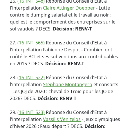
26.
(16_INT_548)
Réponse du Conseil d'Etat à
l'interpellation
Claire Attinger Doepper
- Lutte
contre le dumping salarial et le travail au noir :
quel est le comportement des entreprises sur le
sol vaudois ? DECS.
Décision: RENV-T
27.
(16_INT_565)
Réponse du Conseil d'Etat à
l'interpellation Fabienne Despot - Combien ont
coûté le BCI et ses subventions aux contribuables
en 2015 ? DECS.
Décision: RENV-T
28.
(16_INT_522)
Réponse du Conseil d'Etat à
l'interpellation
Stéphane Montangero
et consorts
- Les JOJ de 2020 : cheval de Troie pour les JO de
2026? DECS.
Décision: RENV-T
29.
(16_INT_523)
Réponse du Conseil d'Etat à
l'interpellation
Vassilis Venizelos
- Jeux olympiques
d'hiver 2026 : Faux départ ? DECS.
Décision: