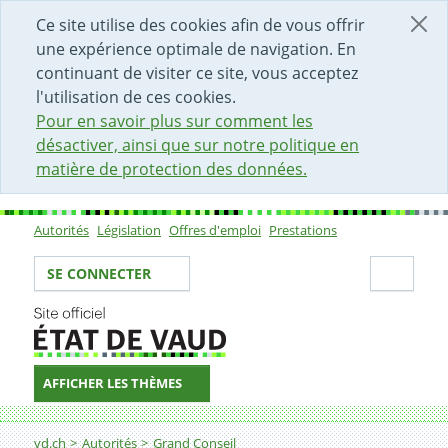
DÉBUT DU CONTENU DE LA PAGE
ACCÈS AU CHAMP DE RECHERCHE
PAGE D'ACCUEIL
FORMULAIRE DE CONTACT
Ce site utilise des cookies afin de vous offrir
une expérience optimale de navigation. En
continuant de visiter ce site, vous acceptez
l'utilisation de ces cookies.
Pour en savoir plus sur comment les
désactiver, ainsi que sur notre politique en
matière de protection des données.
Autorités
Législation
Offres d'emploi
Prestations
Sous-navigation
Votre identité
Secti
SE CONNECTER
AFFICHER LES THÈMES
Fil d'Ariane
vd.ch
Autorités
Grand Conseil