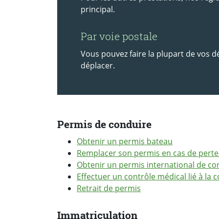
principal.
Par voie postale
Vous pouvez faire la plupart de vos d
déplacer.
Permis de conduire
Obtenir un permis bateau
Remplacer son permis en cas de perte
Obtenir un permis international de co
Effectuer un contrôle médical lié à la
Retrait de permis
Immatriculation