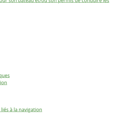
ur son bateau et/ou son permis de conduire les
iques
tion
liés à la navigation