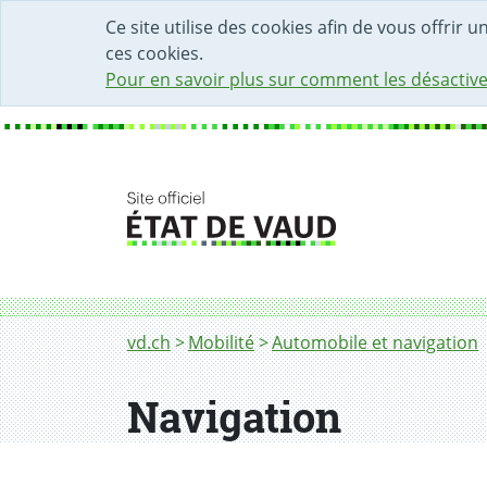
DÉBUT DU CONTENU DE LA PAGE
ACCÈS AU CHAMP DE RECHERCHE
PAGE D'ACCUEIL
FORMULAIRE DE CONTACT
Ce site utilise des cookies afin de vous offrir 
ces cookies.
Pour en savoir plus sur comment les désactive
Fil d'Ariane
vd.ch
Mobilité
Automobile et navigation
Navigation