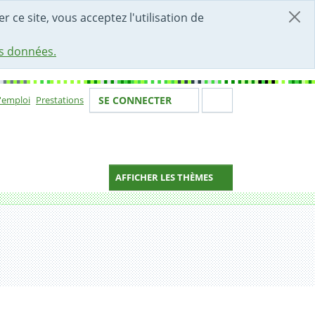
r ce site, vous acceptez l'utilisation de
es données.
Votre identité
Section de 
d'emploi
Prestations
SE CONNECTER
ion
AFFICHER LES THÈMES