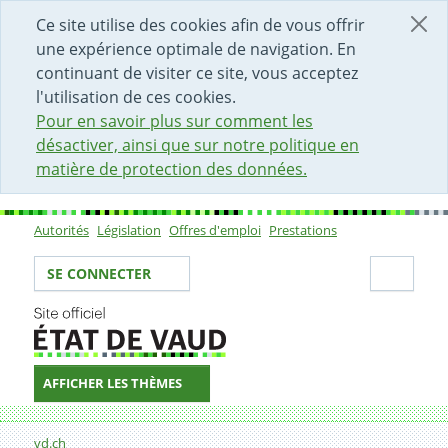
DÉBUT DU CONTENU DE LA PAGE
ACCÈS AU CHAMP DE RECHERCHE
PAGE D'ACCUEIL
FORMULAIRE DE CONTACT
Ce site utilise des cookies afin de vous offrir
une expérience optimale de navigation. En
continuant de visiter ce site, vous acceptez
l'utilisation de ces cookies.
Pour en savoir plus sur comment les
désactiver, ainsi que sur notre politique en
matière de protection des données.
Autorités
Législation
Offres d'emploi
Prestations
Sous-navigation
Votre identité
Secti
SE CONNECTER
AFFICHER LES THÈMES
Fil d'Ariane
Rechercher
vd.ch