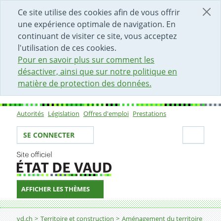
DÉBUT DU CONTENU DE LA PAGE
ACCÈS AU CHAMP DE RECHERCHE
PAGE D'ACCUEIL
FORMULAIRE DE CONTACT
Ce site utilise des cookies afin de vous offrir
une expérience optimale de navigation. En
continuant de visiter ce site, vous acceptez
l'utilisation de ces cookies.
Pour en savoir plus sur comment les
désactiver, ainsi que sur notre politique en
matière de protection des données.
Autorités
Législation
Offres d'emploi
Prestations
Sous-navigation
Votre identité
Secti
SE CONNECTER
AFFICHER LES THÈMES
Fil d'Ariane
PAC Venoge
vd.ch
Territoire et construction
Aménagement du territoire