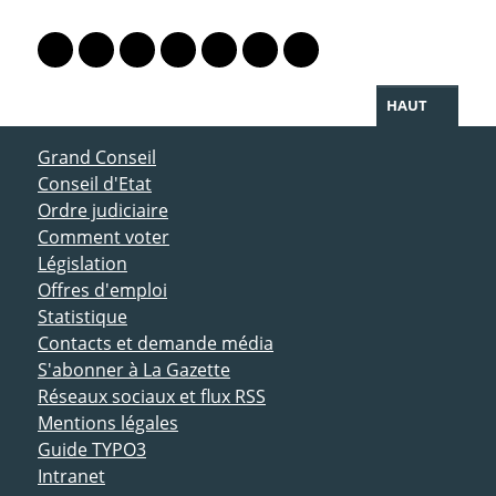
PARTAGER LA PAGE
Lien vers le profil Mastodon
Lien vers le profil Bluesky
Lien vers le profil Instagram
Lien vers le profil Linkedin
Lien vers le profil Facebook
Lien vers le profil Twitter
Partager par WhatsAp
HAUT
ACCÈS DIRECT
Grand Conseil
Conseil d'Etat
Ordre judiciaire
Comment voter
Législation
Offres d'emploi
Statistique
Contacts et demande média
S'abonner à La Gazette
Réseaux sociaux et flux RSS
Mentions légales
Guide TYPO3
Intranet