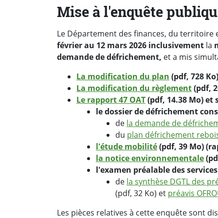
Mise à l'enquête publiq
Le Département des finances, du territoire 
février au 12 mars 2026 inclusivement
la
m
demande de défrichement,
et a mis simul
La modification du plan
(pdf, 728 Ko
La modification du règlement
(pdf, 
Le rapport 47 OAT
(pdf, 14.38 Mo) et
le dossier de défrichement cons
de
la demande de défriche
du
plan défrichement rebo
l'étude mobilité
(pdf, 39 Mo) (r
la notice environnementale
(pd
l'examen préalable des services 
de
la synthèse DGTL des pr
(pdf, 32 Ko) et
préavis OFR
Les pièces relatives à cette enquête sont di