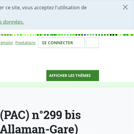
r ce site, vous acceptez l'utilisation de
es données.
Votre identité
Section de 
d'emploi
Prestations
SE CONNECTER
ion
AFFICHER LES THÈMES
 (PAC) n°299 bis
C Allaman-Gare)