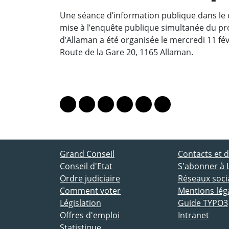
Une séance d’information publique dans le ca
mise à l’enquête publique simultanée du proj
d’Allaman a été organisée le mercredi 11 fé
Route de la Gare 20, 1165 Allaman.
PARTAGER LA PAGE
Lien vers le profil Mastodon
Lien vers le profil Bluesky
Lien vers le profil Instagram
Lien vers le profil Linkedin
Lien vers le profil Fac
Lien vers le profil
ACCÈS DIRECT
Grand Conseil
Contacts et
Conseil d'Etat
S'abonner à 
Ordre judiciaire
Réseaux socia
Comment voter
Mentions lég
Législation
Guide TYPO3
Offres d'emploi
Intranet
Statistique