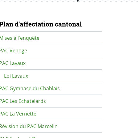
avigation secondaire
Plan d'affectation cantonal
Mises à l'enquête
PAC Venoge
PAC Lavaux
Loi Lavaux
PAC Gymnase du Chablais
PAC Les Echatelards
PAC La Vernette
Révision du PAC Marcelin