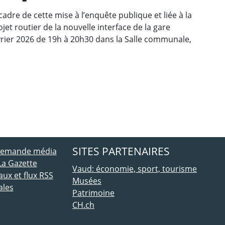
dre de cette mise à l’enquête publique et liée à la
et routier de la nouvelle interface de la gare
vrier 2026 de 19h à 20h30 dans la Salle communale,
ebook
 Twitter
SITES PARTENAIRES
 demande média
La Gazette
Vaud: économie, sport, tourisme
ux et flux RSS
Musées
ales
Patrimoine
CH.ch