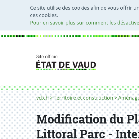
DÉBUT DU CONTENU DE LA PAGE
ACCÈS AU CHAMP DE RECHERCHE
PAGE D'ACCUEIL
FORMULAIRE DE CONTACT
Ce site utilise des cookies afin de vous offrir 
ces cookies.
Pour en savoir plus sur comment les désactive
Fil d'Ariane
PAC Allaman-Gare
vd.ch
Territoire et construction
Aménagem
Modification du Pl
Littoral Parc - In