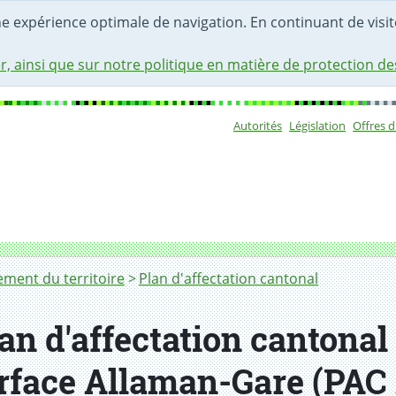
une expérience optimale de navigation. En continuant de visite
r, ainsi que sur notre politique en matière de protection d
Autorités
Législation
Offres 
Sous-navigat
ent du territoire
Plan d'affectation cantonal
an d'affectation cantonal
terface Allaman-Gare (PA