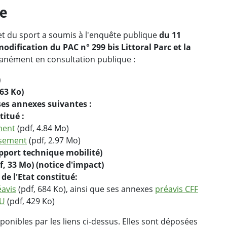
ue
et du sport a soumis à l'enquête publique
du 11
odification du PAC n° 299 bis Littoral Parc et la
tanément en consultation publique :
)
263 Ko)
 ses annexes suivantes :
titué :
ment
(pdf, 4.84 Mo)
isement
(pdf, 2.97 Mo)
apport technique mobilité)
f, 33 Mo) (notice d'impact)
de l'Etat constitué:
éavis
(pdf, 684 Ko), ainsi que ses annexes
préavis CFF
OU
(pdf, 429 Ko)
sponibles par les liens ci-dessus. Elles sont déposées