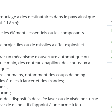
N
le courtage à des destinataires dans le pays ainsi que
al. 1 LArm):
e les éléments essentiels ou les composants
 projectiles ou de missiles à effet explosif et
e par un mécanisme d’ouverture automatique ou
eule main, des couteaux papillon, des couteaux à
ique;
êtres humains, notamment des coups de poing
es étoiles à lancer et des frondes;
hocs;
urant;
, des dispositifs de visée laser ou de visée nocturne
ir de dispositif d’appoint à une arme à feu.