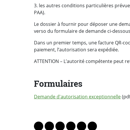
3. les autres conditions particulières prévue
PAA).
Le dossier à fournir pour déposer une dema
verso du formulaire de demande ci-dessous
Dans un premier temps, une facture QR-code
paiement, l’autorisation sera expédiée.
ATTENTION – L’autorité compétente peut refu
Formulaires
Demande d'autorisation exceptionnelle
(pdf
PARTAGER LA PAGE
Lien vers le profil Mastodon
Lien vers le profil Bluesky
Lien vers le profil Instagram
Lien vers le profil Linkedin
Lien vers le profil Fac
Lien vers le profil