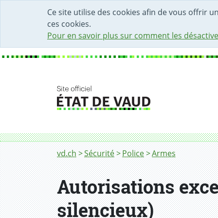
DÉBUT DU CONTENU DE LA PAGE
ACCÈS AU CHAMP DE RECHERCHE
PAGE D'ACCUEIL
FORMULAIRE DE CONTACT
Ce site utilise des cookies afin de vous offrir 
ces cookies.
Pour en savoir plus sur comment les désactive
Fil d'Ariane
Autorisations exceptionnelles (ex: armes au
vd.ch
Sécurité
Police
Armes
Autorisations exce
silencieux)