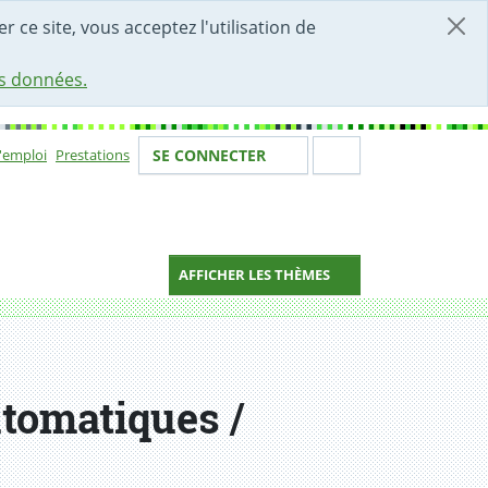
r ce site, vous acceptez l'utilisation de
es données.
Votre identité
Section de 
d'emploi
Prestations
SE CONNECTER
ion
AFFICHER LES THÈMES
utomatiques /