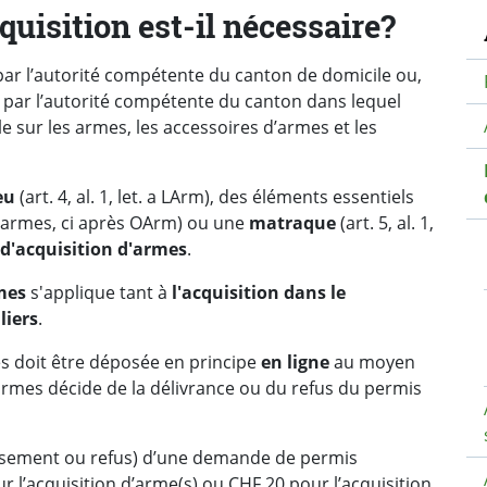
N
uisition est-il nécessaire?
 par l’autorité compétente du canton de domicile ou,
, par l’autorité compétente du canton dans lequel
rale sur les armes, les accessoires d’armes et les
eu
(art. 4, al. 1, let. a LArm), des éléments essentiels
s armes, ci après OArm) ou une
matraque
(art. 5, al. 1,
s d'acquisition d'armes
.
mes
s'applique tant à
l'acquisition dans le
liers
.
 doit être déposée en principe
en ligne
au moyen
armes décide de la délivrance ou du refus du permis
lissement ou refus) d’une demande de permis
r l’acquisition d’arme(s) ou CHF 20 pour l’acquisition