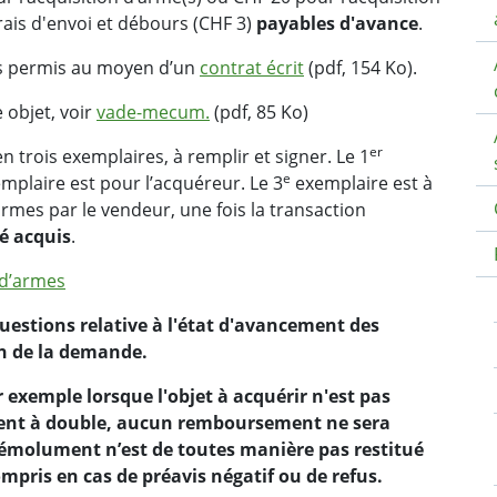
frais d'envoi et débours (CHF 3)
payables d'avance
.
ns permis au moyen d’un
contrat écrit
(pdf, 154 Ko).
 objet, voir
vade-mecum.
(pdf, 85 Ko)
er
n trois exemplaires, à remplir et signer. Le 1
e
mplaire est pour l’acquéreur. Le 3
exemplaire est à
rmes par le vendeur, une fois la transaction
té acquis
.
 d’armes
estions relative à l'état d'avancement des
on de la demande.
r exemple lorsque l'objet à acquérir n'est pas
ment à double, aucun remboursement ne sera
 l’émolument n’est de toutes manière pas restitué
mpris en cas de préavis négatif ou de refus.