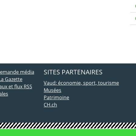
ebook
 Twitter
SITES PARTENAIRES
 demande média
La Gazette
Vaud: économie, sport, tourisme
ux et flux RSS
Musées
ales
Patrimoine
CH.ch