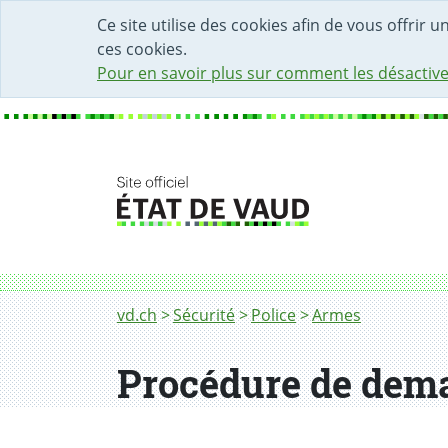
DÉBUT DU CONTENU DE LA PAGE
ACCÈS AU CHAMP DE RECHERCHE
PAGE D'ACCUEIL
FORMULAIRE DE CONTACT
Ce site utilise des cookies afin de vous offrir 
ces cookies.
Pour en savoir plus sur comment les désactive
Fil d'Ariane
Procédure de demandes d’autorisation d’ac
vd.ch
Sécurité
Police
Armes
Procédure de dema