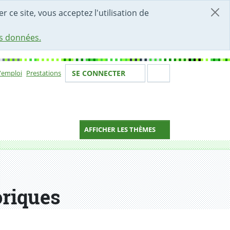
r ce site, vous acceptez l'utilisation de
es données.
Votre identité
Section de 
d'emploi
Prestations
SE CONNECTER
ion
AFFICHER LES THÈMES
oriques