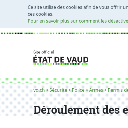
DÉBUT DU CONTENU DE LA PAGE
ACCÈS AU CHAMP DE RECHERCHE
PAGE D'ACCUEIL
FORMULAIRE DE CONTACT
Ce site utilise des cookies afin de vous offrir 
ces cookies.
Pour en savoir plus sur comment les désactive
Fil d'Ariane
Déroulement des examens pratiques et thé
vd.ch
Sécurité
Police
Armes
Permis d
Déroulement des e