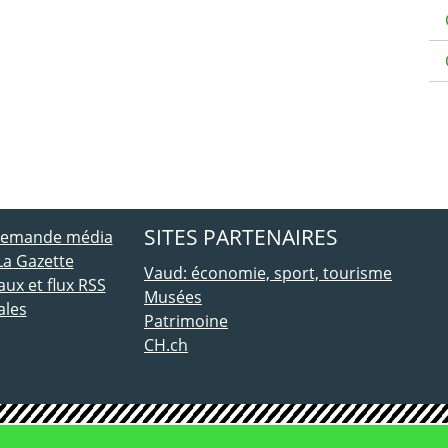
ebook
 Twitter
SITES PARTENAIRES
 demande média
La Gazette
Vaud: économie, sport, tourisme
ux et flux RSS
Musées
ales
Patrimoine
CH.ch