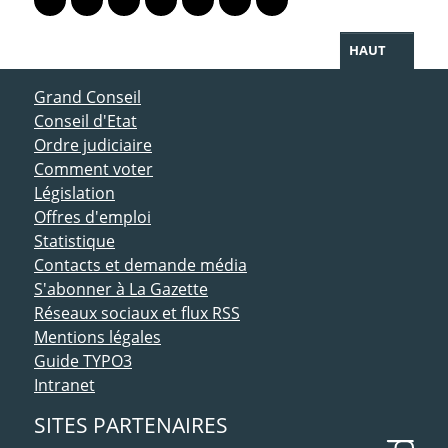
Lien vers le profil Mastodon
Lien vers le profil Bluesky
Lien vers le profil Instagram
Lien vers le profil Linkedin
Lien vers le profil Facebook
Lien vers le profil Twitter
Partager par WhatsAp
HAUT
ACCÈS DIRECT
Grand Conseil
Conseil d'Etat
Ordre judiciaire
Comment voter
Législation
Offres d'emploi
Statistique
Contacts et demande média
S'abonner à La Gazette
Réseaux sociaux et flux RSS
Mentions légales
Guide TYPO3
Intranet
SITES PARTENAIRES