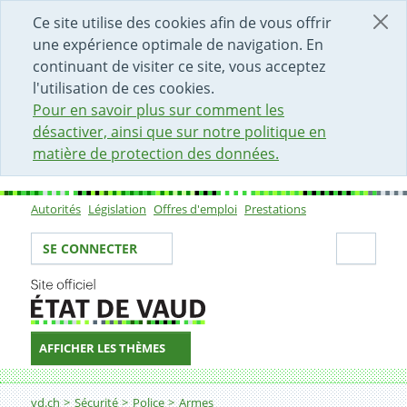
DÉBUT DU CONTENU DE LA PAGE
ACCÈS AU CHAMP DE RECHERCHE
PAGE D'ACCUEIL
FORMULAIRE DE CONTACT
Ce site utilise des cookies afin de vous offrir
une expérience optimale de navigation. En
continuant de visiter ce site, vous acceptez
l'utilisation de ces cookies.
Pour en savoir plus sur comment les
désactiver, ainsi que sur notre politique en
matière de protection des données.
Autorités
Législation
Offres d'emploi
Prestations
Sous-navigation
Votre identité
Secti
SE CONNECTER
AFFICHER LES THÈMES
Fil d'Ariane
Commerce d’armes
vd.ch
Sécurité
Police
Armes