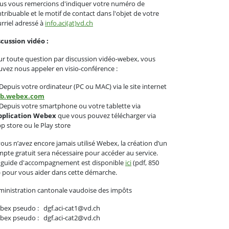
us vous remercions d'indiquer votre numéro de
tribuable et le motif de contact dans l'objet de votre
rriel adressé à
info.aci(at)vd.ch
cussion vidéo :
r toute question par discussion vidéo-webex, vous
vez nous appeler en visio-conférence :
epuis votre ordinateur (PC ou MAC) via le site internet
b.webex.com
epuis votre smartphone ou votre tablette via
application Webex
que vous pouvez télécharger via
pp store ou le Play store
vous n’avez encore jamais utilisé Webex, la création d’un
pte gratuit sera nécessaire pour accéder au service.
 guide d'accompagnement est disponible
ici
(pdf, 850
 pour vous aider dans cette démarche.
inistration cantonale vaudoise des impôts
bex pseudo : dgf.aci-cat1@vd.ch
bex pseudo : dgf.aci-cat2@vd.ch