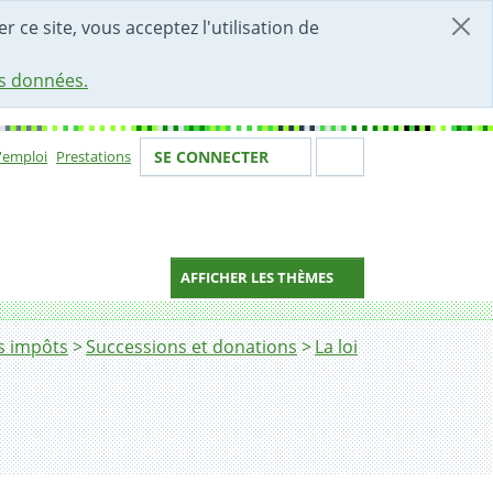
r ce site, vous acceptez l'utilisation de
es données.
Votre identité
Section de 
d'emploi
Prestations
SE CONNECTER
ion
AFFICHER LES THÈMES
s impôts
Successions et donations
La loi