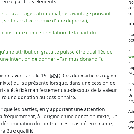
ctérise par trois éléments :
No
con
ure un avantage patrimonial, cet avantage pouvant
cou
if, soit dans l'économie d'une dépense),
Dis
nce de toute contre-prestation de la part du
Pou
pou
• D
u'une attribution gratuite puisse être qualifiée de
we
d'une intention de donner – "animus donandi").
• D
l’
l’A
aison avec l'article 15
LMSD
. Ces deux articles règlent
mixte) qui se présente lorsque, dans une cession de
Si 
rix a été fixé manifestement au-dessous de la valeur
com
Un
faire une donation au cessionnaire.
Ko)
r que les parties, en y apportant une attention
Adm
 y a fréquemment, à l'origine d'une donation mixte, un
We
La dénomination du contrat n'est pas déterminante,
We
ra être qualifié.