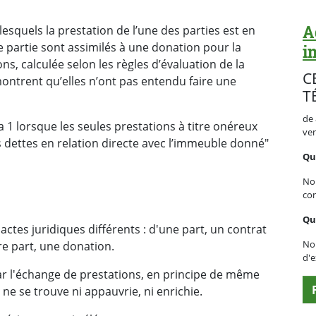
A
lesquels la prestation de l’une des parties est en
e partie sont assimilés à une donation pour la
i
ns, calculée selon les règles d’évaluation de la
C
montrent qu’elles n’ont pas entendu faire une
T
de 
éa 1 lorsque les seules prestations à titre onéreux
ve
s dettes en relation directe avec l’immeuble donné"
Que
No
con
Qu
ctes juridiques différents : d'une part, un contrat
Nou
tre part, une donation.
d'e
r l'échange de prestations, en principe de même
ne se trouve ni appauvrie, ni enrichie.