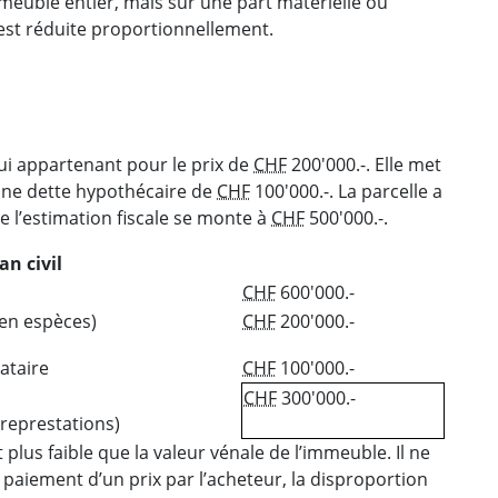
meuble entier, mais sur une part matérielle ou
le est réduite proportionnellement.
ui appartenant pour le prix de
CHF
200'000.-. Elle met
d’une dette hypothécaire de
CHF
100'000.-. La parcelle a
e l’estimation fiscale se monte à
CHF
500'000.-.
an civil
CHF
600'000.-
 en espèces)
CHF
200'000.-
ataire
CHF
100'000.-
CHF
300'000.-
treprestations)
lus faible que la valeur vénale de l’immeuble. Il ne
 paiement d’un prix par l’acheteur, la disproportion