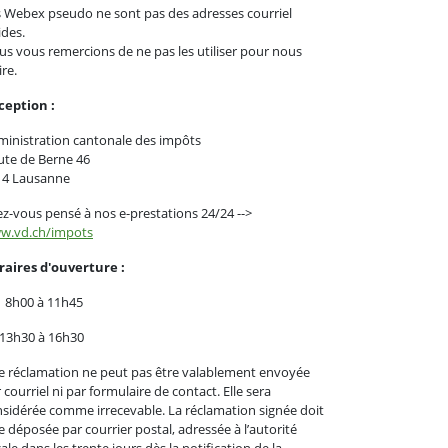
 Webex pseudo ne sont pas des adresses courriel
ides.
s vous remercions de ne pas les utiliser pour nous
ire.
ception :
inistration cantonale des impôts
ute de Berne 46
14 Lausanne
z-vous pensé à nos e-prestations 24/24 -->
w.vd.ch/impots
raires d'ouverture :
 8h00 à 11h45
 13h30 à 16h30
 réclamation ne peut pas être valablement envoyée
 courriel ni par formulaire de contact. Elle sera
sidérée comme irrecevable. La réclamation signée doit
e déposée par courrier postal, adressée à l’autorité
cale dans les trente jours dès la notification de la