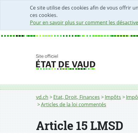
DÉBUT DU CONTENU DE LA PAGE
ACCÈS AU CHAMP DE RECHERCHE
PAGE D'ACCUEIL
FORMULAIRE DE CONTACT
Ce site utilise des cookies afin de vous offrir 
ces cookies.
Pour en savoir plus sur comment les désactive
Fil d'Ariane
Article 15 LMSD
vd.ch
Etat, Droit, Finances
Impôts
Impôt
Articles de la loi commentés
Article 15 LMSD