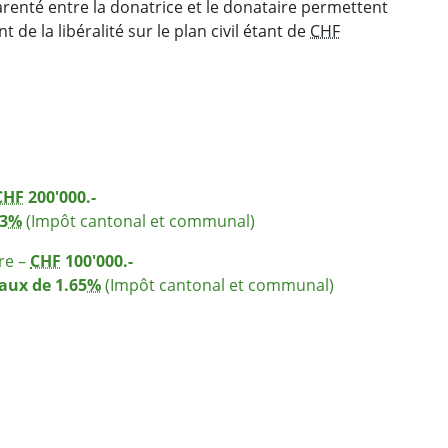
parenté entre la donatrice et le donataire permettent
de la libéralité sur le plan civil étant de
CHF
CHF
200'000.-
3
%
(Impôt cantonal et communal)
re –
CHF
100'000.-
aux de 1.65
%
(Impôt cantonal et communal)