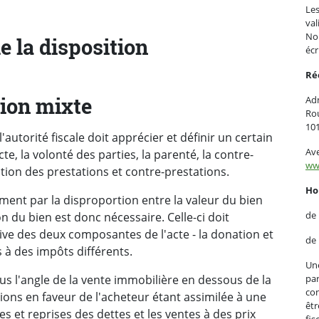
Les
val
Nou
 la disposition
écr
Ré
tion mixte
Adm
Ro
10
l'autorité fiscale doit apprécier et définir un certain
Ave
te, la volonté des parties, la parenté, la contre-
ww
uation des prestations et contre-prestations.
Ho
ement par la disproportion entre la valeur du bien
de
on du bien est donc nécessaire. Celle-ci doit
ve des deux composantes de l'acte - la donation et
de
s à des impôts différents.
Une
par
us l'angle de la vente immobilière en dessous de la
con
tions en faveur de l'acheteur étant assimilée à une
êtr
 et reprises des dettes et les ventes à des prix
fis