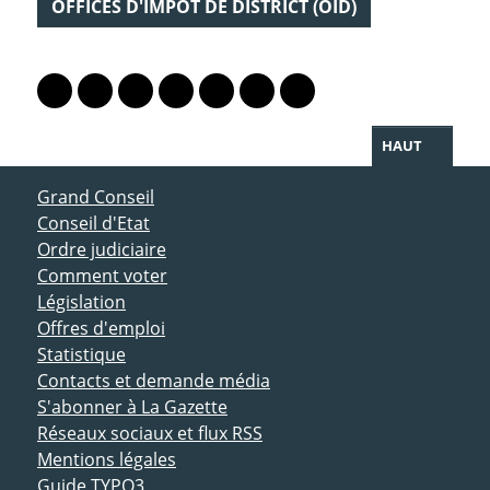
OFFICES D'IMPÔT DE DISTRICT (OID)
PARTAGER LA PAGE
Lien vers le profil Mastodon
Lien vers le profil Bluesky
Lien vers le profil Instagram
Lien vers le profil Linkedin
Lien vers le profil Facebook
Lien vers le profil Twitter
Partager par WhatsAp
HAUT
ACCÈS DIRECT
Grand Conseil
Conseil d'Etat
Ordre judiciaire
Comment voter
Législation
Offres d'emploi
Statistique
Contacts et demande média
S'abonner à La Gazette
Réseaux sociaux et flux RSS
Mentions légales
Guide TYPO3