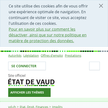
DÉBUT DU CONTENU DE LA PAGE
ACCÈS AU CHAMP DE RECHERCHE
PAGE D'ACCUEIL
FORMULAIRE DE CONTACT
Ce site utilise des cookies afin de vous offrir
une expérience optimale de navigation. En
continuant de visiter ce site, vous acceptez
l'utilisation de ces cookies.
Pour en savoir plus sur comment les
désactiver, ainsi que sur notre politique en
matière de protection des données.
Autorités
Législation
Offres d'emploi
Prestations
Sous-navigation
Votre identité
Secti
SE CONNECTER
AFFICHER LES THÈMES
Fil d'Ariane
Article 21 LMSD
vd.ch
Etat, Droit, Finances
Impôts