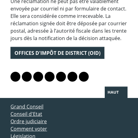
Une réclamation ne peut pas être valablement
envoyée par courriel ni par formulaire de contact.
Elle sera considérée comme irrecevable. La
réclamation signée doit être déposée par courrier
postal, adressée à l’autorité fiscale dans les trente
jours dès la notification de la décision attaquée.
OFFICES D'IMPÔT DE DISTRICT (OID)
PARTAGER LA PAGE
Lien vers le profil Mastodon
Lien vers le profil Bluesky
Lien vers le profil Instagram
Lien vers le profil Linkedin
Lien vers le profil Facebook
Lien vers le profil Twitter
Partager par WhatsAp
HAUT
ACCÈS DIRECT
Grand Conseil
Conseil d'Etat
Ordre judiciaire
Comment voter
Législation