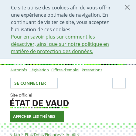
DÉBUT DU CONTENU DE LA PAGE
ACCÈS AU CHAMP DE RECHERCHE
PAGE D'ACCUEIL
FORMULAIRE DE CONTACT
Ce site utilise des cookies afin de vous offrir
une expérience optimale de navigation. En
continuant de visiter ce site, vous acceptez
l'utilisation de ces cookies.
Pour en savoir plus sur comment les
désactiver, ainsi que sur notre politique en
matière de protection des données.
Autorités
Législation
Offres d'emploi
Prestations
Sous-navigation
Votre identité
Secti
SE CONNECTER
AFFICHER LES THÈMES
Fil d'Ariane
Article 22 LMSD
vd.ch
Etat, Droit, Finances
Impôts