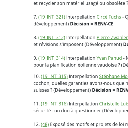
et recycler son matériel usagé ou obsolète
7.
(19_INT_321)
Interpellation
Circé Fuchs
- Q
développement)
Décision = RENV-CE
8.
(19_INT_312)
Interpellation
Pierre Zwahle
et révisions s'imposent (Développement)
D
9.
(19_INT_314)
Interpellation
Yvan Pahud
- 
pour la planification éolienne vaudoise ? 
10.
(19_INT_315)
Interpellation
Stéphane Mo
cochon, quelles garanties avons-nous que n
suisses ? (Développement)
Décision = REN
11.
(19_INT_316)
Interpellation
Christelle Lu
sécurité : un duo à questionner (Développ
12.
(48)
Exposé des motifs et projets de loi m