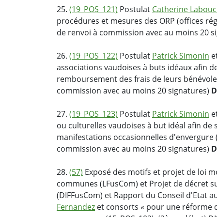
25.
(19_POS_121)
Postulat
Catherine Labou
procédures et mesures des ORP (offices r
de renvoi à commission avec au moins 20 s
26.
(19_POS_122)
Postulat
Patrick Simonin
et
associations vaudoises à buts idéaux afin d
remboursement des frais de leurs bénévol
commission avec au moins 20 signatures)
D
27.
(19_POS_123)
Postulat
Patrick Simonin
et
ou culturelles vaudoises à but idéal afin de
manifestations occasionnelles d'envergure
commission avec au moins 20 signatures)
D
28.
(57)
Exposé des motifs et projet de loi mo
communes (LFusCom) et Projet de décret sur
(DIFFusCom) et Rapport du Conseil d'Etat a
Fernandez
et consorts « pour une réforme d