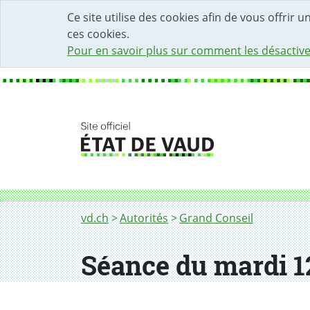
DÉBUT DU CONTENU DE LA PAGE
ACCÈS AU CHAMP DE RECHERCHE
PAGE D'ACCUEIL
FORMULAIRE DE CONTACT
Ce site utilise des cookies afin de vous offrir 
ces cookies.
Pour en savoir plus sur comment les désactive
Fil d'Ariane
vd.ch
Autorités
Grand Conseil
Séance du mardi 1