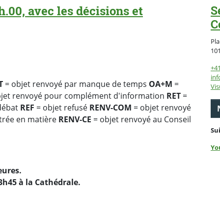
h.00, avec les décisions et
S
C
Pla
10
+4
inf
T
= objet renvoyé par manque de temps
OA+M
=
Vis
jet renvoyé pour complément d'information
RET
=
 débat
REF
= objet refusé
RENV-COM
= objet renvoyé
ntrée en matière
RENV-CE
= objet renvoyé au Conseil
Su
Yo
eures.
3h45 à la Cathédrale.