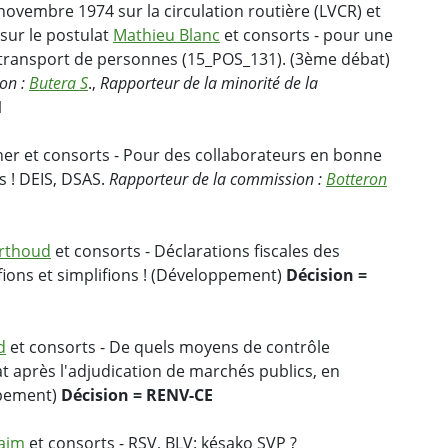
 novembre 1974 sur la circulation routière (LVCR) et
sur le postulat
Mathieu Blanc
et consorts - pour une
 transport de personnes (15_POS_131). (3ème débat)
ion :
Butera S
.,
Rapporteur de la minorité de la
M
er et consorts - Pour des collaborateurs en bonne
s ! DEIS, DSAS.
Rapporteur de la commission :
Botteron
erthoud
et consorts - Déclarations fiscales des
ifions et simplifions ! (Développement)
Décision =
d
et consorts - De quels moyens de contrôle
at après l'adjudication de marchés publics, en
oppement)
Décision = RENV-CE
aim
et consorts - RSV, BLV: késako SVP ?