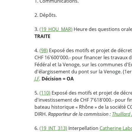
1. Communications.
2. Dépôts.
3.
(19_HQU_MAR)
Heure des questions orale
TRAITE
4.
(98)
Exposé des motifs et projet de décret
CHF 16'600'000.- pour financer les travaux 
Fédéral et la Venoge, sur les communes d'Ec
d'élargissement du pont sur la Venoge. (1e
J.F
.
Décision = OA
5.
(110)
Exposé des motifs et projet de décre
d'investissement de CHF 7'618'000.- pour fi
bateau historique « Rhône » de la société 
DIRH.
Rapporteur de la commission :
Thuillard 
6.
(19_INT_313)
Interpellation
Catherine Lab