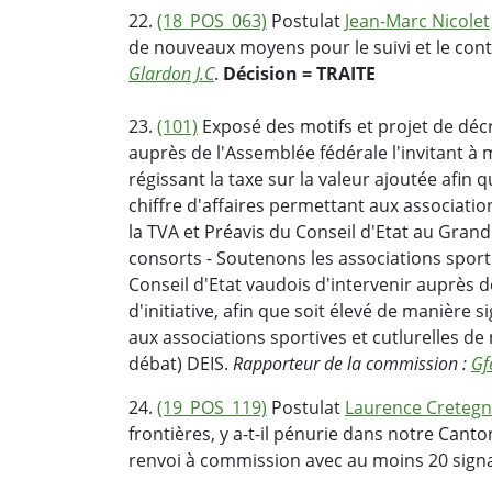
22.
(18_POS_063)
Postulat
Jean-Marc Nicolet
de nouveaux moyens pour le suivi et le cont
Glardon J.C
.
Décision = TRAITE
23.
(101)
Exposé des motifs et projet de décr
auprès de l'Assemblée fédérale l'invitant à mod
régissant la taxe sur la valeur ajoutée afin q
chiffre d'affaires permettant aux association
la TVA et Préavis du Conseil d'Etat au Grand
consorts - Soutenons les associations sport
Conseil d'Etat vaudois d'intervenir auprès de
d'initiative, afin que soit élevé de manière si
aux associations sportives et cutlurelles de 
débat) DEIS.
Rapporteur de la commission :
Gf
24.
(19_POS_119)
Postulat
Laurence Cretegn
frontières, y a-t-il pénurie dans notre Can
renvoi à commission avec au moins 20 sign