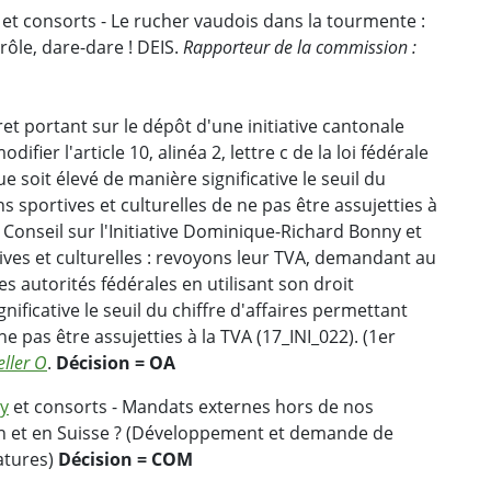
et consorts - Le rucher vaudois dans la tourmente :
rôle, dare-dare ! DEIS.
Rapporteur de la commission :
et portant sur le dépôt d'une initiative cantonale
ifier l'article 10, alinéa 2, lettre c de la loi fédérale
ue soit élevé de manière significative le seuil du
s sportives et culturelles de ne pas être assujetties à
 Conseil sur l'Initiative Dominique-Richard Bonny et
ives et culturelles : revoyons leur TVA, demandant au
s autorités fédérales en utilisant son droit
gnificative le seuil du chiffre d'affaires permettant
ne pas être assujetties à la TVA (17_INI_022). (1er
eller O
.
Décision = OA
y
et consorts - Mandats externes hors de nos
ton et en Suisse ? (Développement et demande de
atures)
Décision = COM