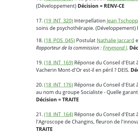
(Développement)
Décision = RENV-CE
17.
(19_INT_320)
Interpellation
Jean Tschopp
soins de psychothérapie. (Développement)
18.
(18_POS_045)
Postulat
Nathalie Jaccard
e
Rapporteur de la commission :
Freymond I
.
Déc
19.
(18_INT_169)
Réponse du Conseil d'Etat à
Vacherin Mont-d'Or est-il en péril ? DEIS.
Dé
20.
(18_INT_176)
Réponse du Conseil d'Etat à
au nom du groupe Socialiste - Quelle garan
Décision = TRAITE
21.
(18_INT_164)
Réponse du Conseil d'Etat à
l'Agroscope de Changins, fleuron de l'innova
TRAITE