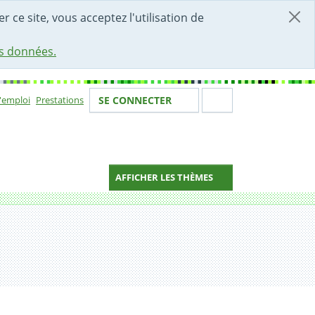
r ce site, vous acceptez l'utilisation de
es données.
Votre identité
Section de 
d'emploi
Prestations
SE CONNECTER
ion
AFFICHER LES THÈMES