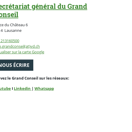
ecrétariat général du Grand
onseil
ce du Château 6
Suisse
14
Lausanne
1213160500
o.grandconseil(at)vd.ch
ualiser sur la carte Google
NOUS ÉCRIRE
ivez le Grand Conseil sur les réseaux:
utube
I
Linkedin
|
Whatsapp