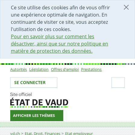
DÉBUT DU CONTENU DE LA PAGE
ACCÈS AU CHAMP DE RECHERCHE
PAGE D'ACCUEIL
FORMULAIRE DE CONTACT
Ce site utilise des cookies afin de vous offrir
une expérience optimale de navigation. En
continuant de visiter ce site, vous acceptez
l'utilisation de ces cookies.
Pour en savoir plus sur comment les
désactiver, ainsi que sur notre politique en
matière de protection des données.
Autorités
Législation
Offres d'emploi
Prestations
Sous-navigation
Votre identité
Secti
SE CONNECTER
AFFICHER LES THÈMES
Fil d'Ariane
Infirmier-ère spécialisé-e
vd.ch
Etat, Droit, Finances
Etat employeur