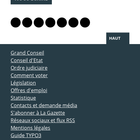
PARTAGER LA PAGE
Lien vers le profil Mastodon
Lien vers le profil Bluesky
Lien vers le profil Instagram
Lien vers le profil Linkedin
Lien vers le profil Facebook
Lien vers le profil Twitter
Partager par WhatsAp
HAUT
ACCÈS DIRECT
Grand Conseil
Conseil d'Etat
Ordre judiciaire
Comment voter
Législation
Offres d'emploi
Statistique
Contacts et demande média
S'abonner à La Gazette
Réseaux sociaux et flux RSS
Mentions légales
Guide TYPO3