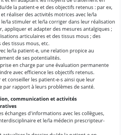
u/de la patient-e et des objectifs retenus : par ex,
et réaliser des activités motrices avec le/la
 le/la stimuler et le/la corriger dans leur réalisation
r, appliquer et adapter des mesures antalgiques ;
isations articulaires et des tissus mous ; des
des tissus mous, etc.
vec le/la patient-e, une relation propice au
ment de ses potentialités.
a prise en charge par une évaluation permanente
indre avec efficience les objectifs retenus.
et conseiller les patient-e-s ainsi que leur
 par rapport à leurs problèmes de santé.
ion, communication et activités
ratives
es échanges d'informations avec les collègues,
nterdisciplinaire et le/la médecin prescripteur-
t actualiser le dossier du/de la patient-e en