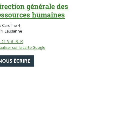
irection générale des
essources humaines
 Caroline 4
Suisse
14
Lausanne
 21 316 19 19
ualiser sur la carte Google
NOUS ÉCRIRE