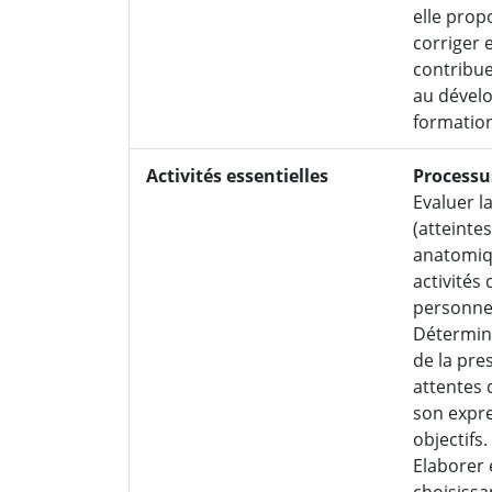
elle prop
corriger e
contribue
au dévelo
formation
Activités essentielles
Processu
Evaluer la
(atteinte
anatomiqu
activités
personnel
Détermine
de la pres
attentes d
son expre
objectifs.
Elaborer 
choisissa