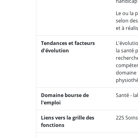
handicap e
Le ou la 
selon des 
et à réali
Tendances et facteurs
L'évoluti
d'évolution
la santé p
recherche
compétenc
domaine d
physioth
Domaine bourse de
Santé - l
l'emploi
Liens vers la grille des
225 Soins
fonctions