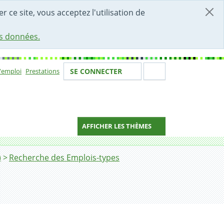
r ce site, vous acceptez l'utilisation de
es données.
Votre identité
Section de 
d'emploi
Prestations
SE CONNECTER
ion
AFFICHER LES THÈMES
)
Recherche des Emplois-types