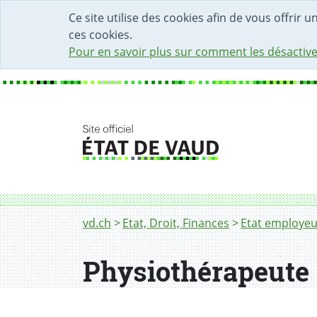
DÉBUT DU CONTENU DE LA PAGE
ACCÈS AU CHAMP DE RECHERCHE
PAGE D'ACCUEIL
FORMULAIRE DE CONTACT
Ce site utilise des cookies afin de vous offrir 
ces cookies.
Pour en savoir plus sur comment les désactive
Fil d'Ariane
Physiothérapeute
vd.ch
Etat, Droit, Finances
Etat employeu
Physiothérapeute