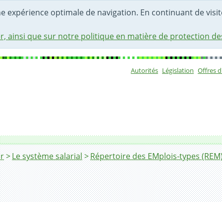
une expérience optimale de navigation. En continuant de visite
r, ainsi que sur notre politique en matière de protection d
Autorités
Législation
Offres 
Sous-navigat
r
Le système salarial
Répertoire des EMplois-types (REM