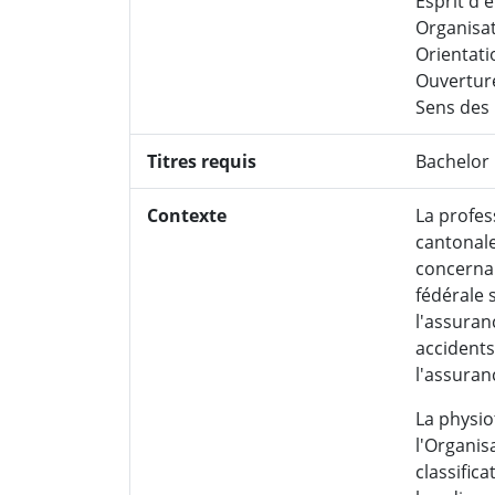
Esprit d'
Organisat
Orientati
Ouverture
Sens des 
Titres requis
Bachelor
Contexte
La profes
cantonale
concernan
fédérale 
l'assuran
accidents
l'assuran
La physio
l'Organis
classific