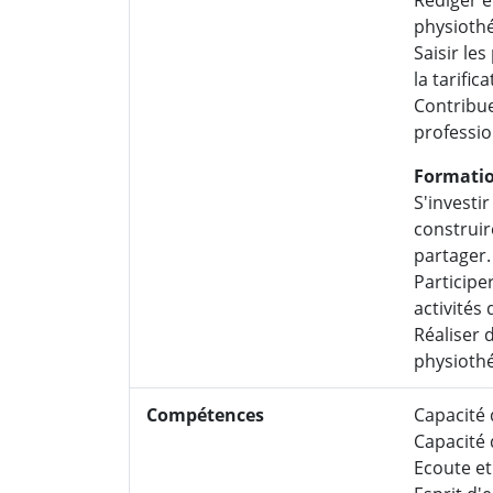
physiothé
Saisir les
la tarific
Contribue
professio
Formatio
S'investi
construir
partager.
Participe
activités
Réaliser 
physiothé
Compétences
Capacité 
Capacité d
Ecoute e