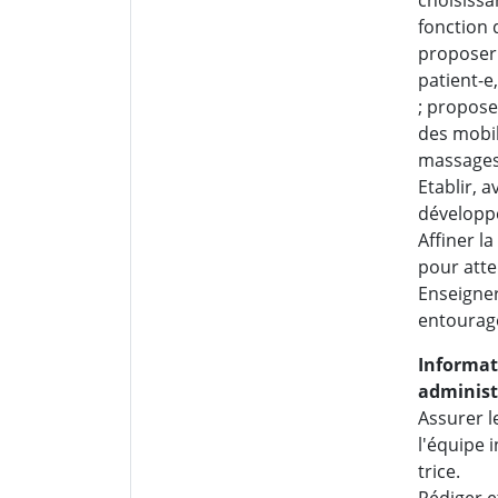
fonction d
proposer 
patient-e,
; propose
des mobil
massages 
Etablir, a
développe
Affiner l
pour atte
Enseigner 
entourage
Informat
administ
Assurer l
l'équipe i
trice.
Rédiger e