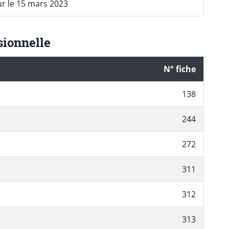
ur le 15 mars 2023
sionnelle
N° fiche
138
244
272
311
312
313