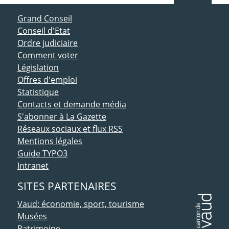
ACCÈS DIRECT
Grand Conseil
Conseil d'Etat
Ordre judiciaire
Comment voter
Législation
Offres d'emploi
Statistique
Contacts et demande média
S'abonner à La Gazette
Réseaux sociaux et flux RSS
Mentions légales
Guide TYPO3
Intranet
SITES PARTENAIRES
Vaud: économie, sport, tourisme
Musées
Patrimoine