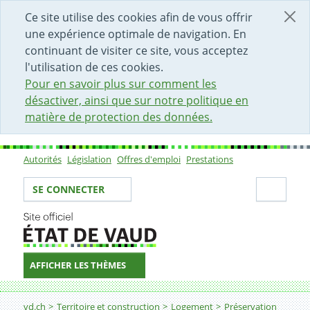
DÉBUT DU CONTENU DE LA PAGE
ACCÈS AU CHAMP DE RECHERCHE
PAGE D'ACCUEIL
FORMULAIRE DE CONTACT
Ce site utilise des cookies afin de vous offrir
une expérience optimale de navigation. En
continuant de visiter ce site, vous acceptez
l'utilisation de ces cookies.
Pour en savoir plus sur comment les
désactiver, ainsi que sur notre politique en
matière de protection des données.
Autorités
Législation
Offres d'emploi
Prestations
Sous-navigation
Votre identité
Secti
SE CONNECTER
AFFICHER LES THÈMES
Fil d'Ariane
Faire une demande
vd.ch
Territoire et construction
Logement
Préservation