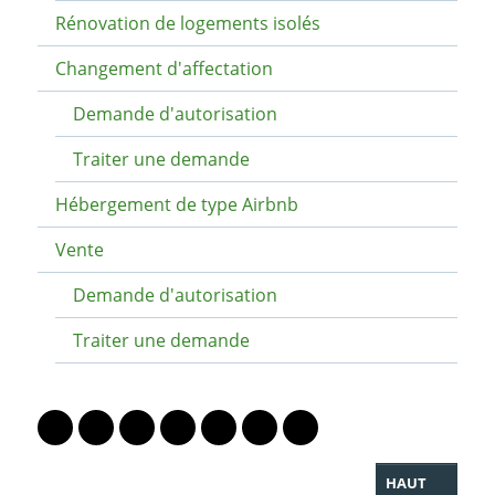
Rénovation de logements isolés
Changement d'affectation
Demande d'autorisation
Traiter une demande
Hébergement de type Airbnb
Vente
Demande d'autorisation
Traiter une demande
PARTAGER LA PAGE
Lien vers le profil Mastodon
Lien vers le profil Bluesky
Lien vers le profil Instagram
Lien vers le profil Linkedin
Lien vers le profil Facebook
Lien vers le profil Twitter
Partager par WhatsAp
HAUT