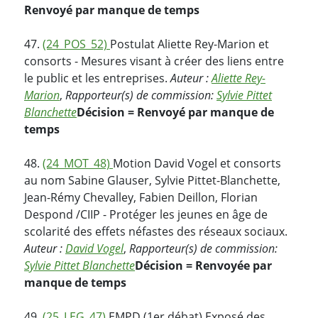
Renvoyé par manque de temps
47.
(24_POS_52)
Postulat Aliette Rey-Marion et
consorts - Mesures visant à créer des liens entre
le public et les entreprises.
Auteur :
Aliette Rey-
Marion
,
Rapporteur(s) de commission:
Sylvie Pittet
Blanchette
Décision = Renvoyé par manque de
temps
48.
(24_MOT_48)
Motion David Vogel et consorts
au nom Sabine Glauser, Sylvie Pittet-Blanchette,
Jean-Rémy Chevalley, Fabien Deillon, Florian
Despond /CIIP - Protéger les jeunes en âge de
scolarité des effets néfastes des réseaux sociaux.
Auteur :
David Vogel
,
Rapporteur(s) de commission:
Sylvie Pittet Blanchette
Décision = Renvoyée par
manque de temps
49.
(25_LEG_47)
EMPD (1er débat) Exposé des