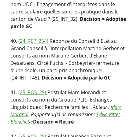
nom UDC - Engagement d'interprètes dans le
cadre scolaire quelles sont les pratique dans le
canton de Vaud ? (25_INT_32).
Décision = Adoptée
par le GC
40.
(24_REP_254)
Réponse du Conseil d'Etat au
Grand Conseil à l'interpellation Martine Gerber et
consorts au nom Martine Gerber, d’Eliane
Desarzens, Circé Fuchs. - Corbeyrier- fermeture
d’une école, un parti pris anachronique!
(24_INT_145).
Décision = Adoptée par le GC
41.
(25_POS_29)
Postulat Marc Morandi et
consorts au nom du Groupe PLR - Echanges
Linguistiques : Recherche familles !.
Auteur :
Marc
Morandi
,
Rapporteur(s) de commission:
Sylvie Pittet
Blanchette
Décision = Retiré
42.
(25_POS_25)
Postulat Laurence Bassin et