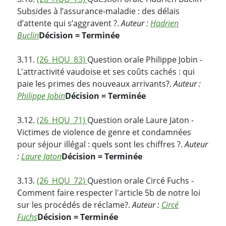
Subsides à l’assurance-maladie : des délais
d’attente qui s’aggravent ?.
Auteur :
Hadrien
Buclin
Décision = Terminée
3.11.
(26_HQU_83)
Question orale Philippe Jobin -
L'attractivité vaudoise et ses coûts cachés : qui
paie les primes des nouveaux arrivants?.
Auteur :
Philippe Jobin
Décision = Terminée
3.12.
(26_HQU_71)
Question orale Laure Jaton -
Victimes de violence de genre et condamnées
pour séjour illégal : quels sont les chiffres ?.
Auteur
:
Laure Jaton
Décision = Terminée
3.13.
(26_HQU_72)
Question orale Circé Fuchs -
Comment faire respecter l'article 5b de notre loi
sur les procédés de réclame?.
Auteur :
Circé
Fuchs
Décision = Terminée