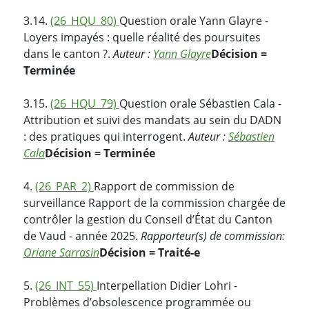
3.14.
(26_HQU_80)
Question orale Yann Glayre -
Loyers impayés : quelle réalité des poursuites
dans le canton ?.
Auteur :
Yann Glayre
Décision =
Terminée
3.15.
(26_HQU_79)
Question orale Sébastien Cala -
Attribution et suivi des mandats au sein du DADN
: des pratiques qui interrogent.
Auteur :
Sébastien
Cala
Décision = Terminée
4.
(26_PAR_2)
Rapport de commission de
surveillance Rapport de la commission chargée de
contrôler la gestion du Conseil d’État du Canton
de Vaud - année 2025.
Rapporteur(s) de commission:
Oriane Sarrasin
Décision = Traité-e
5.
(26_INT_55)
Interpellation Didier Lohri -
Problèmes d’obsolescence programmée ou