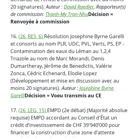
20 signatures).
Auteur :
David Raedler
,
Rapporteur(s)
de commission:
Thanh-My Tran-Nhu
Décision =
Renvoyée à commission
16.
(26_RES_6)
Résolution Josephine Byrne Garelli
et consorts au nom PLR, UDC, PVL, Verts, PS, EP -
Contamination des eaux du Léman au 1,2,4
Triazole au nom de Marc Morandi, Denis
Dumartheray, Jérôme de Benedictis, Valérie
Zonca, Cédric Echenard, Elodie Lopez
(Développement et mise en discussion avec au
moins 20 signatures).
Auteur :
Josephine Byrne
Garelli
Décision = Voeu transmis au CE
17.
(26_LEG_15)
EMPD (2e débat) (Majorité absolue
requise) EMPD accordant au Conseil d'État un
crédit d’investissement de CHF 39'940’000 pour
financer la construction d’une zone d’attente