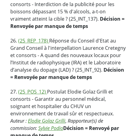
consorts - Interdiction de la publicité pour les
boissons dépassant 15 % d'alcools, a-t-on
vraiment atteint la cible ? (25_INT_137).
Décision =
Renvoyée par manque de temps
26.
(25_REP_178)
Réponse du Conseil d'Etat au
Grand Conseil à l'interpellation Laurence Cretegny
et consorts - A quand des nouveaux locaux pour
l’Institut de radiophysique (IRA) et le Laboratoire
d’analyse du dopage (LAD) ? (25_INT_92).
Décision
= Renvoyée par manque de temps
27.
(25_POS_12)
Postulat Elodie Golaz Grilli et
consorts - Garantir au personnel médical,
soignant et hospitalier du CHUV un
environnement de travail sûr et respectueux.
Auteur :
Elodie Golaz Grilli
,
Rapporteur(s) de
commission:
Sylvie Podio
Décision = Renvoyé par
manque de temps