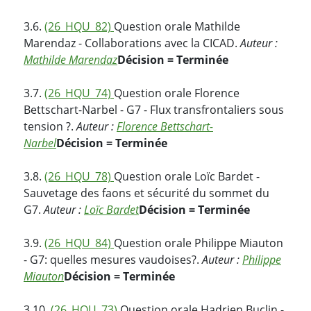
3.6.
(26_HQU_82)
Question orale Mathilde
Marendaz - Collaborations avec la CICAD.
Auteur :
Mathilde Marendaz
Décision = Terminée
3.7.
(26_HQU_74)
Question orale Florence
Bettschart-Narbel - G7 - Flux transfrontaliers sous
tension ?.
Auteur :
Florence Bettschart-
Narbel
Décision = Terminée
3.8.
(26_HQU_78)
Question orale Loïc Bardet -
Sauvetage des faons et sécurité du sommet du
G7.
Auteur :
Loïc Bardet
Décision = Terminée
3.9.
(26_HQU_84)
Question orale Philippe Miauton
- G7: quelles mesures vaudoises?.
Auteur :
Philippe
Miauton
Décision = Terminée
3.10.
(26_HQU_73)
Question orale Hadrien Buclin -