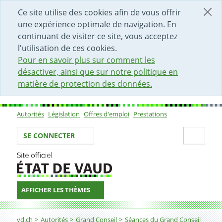
DÉBUT DU CONTENU DE LA PAGE
ACCÈS AU CHAMP DE RECHERCHE
PAGE D'ACCUEIL
FORMULAIRE DE CONTACT
Ce site utilise des cookies afin de vous offrir
une expérience optimale de navigation. En
continuant de visiter ce site, vous acceptez
l'utilisation de ces cookies.
Pour en savoir plus sur comment les
désactiver, ainsi que sur notre politique en
matière de protection des données.
Autorités
Législation
Offres d'emploi
Prestations
Sous-navigation
Votre identité
Secti
SE CONNECTER
AFFICHER LES THÈMES
Fil d'Ariane
vd.ch
Autorités
Grand Conseil
Séances du Grand Conseil