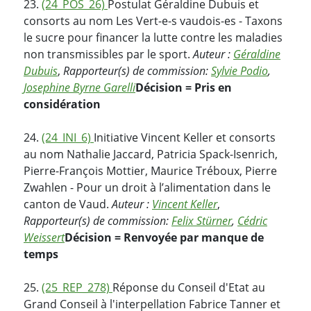
23.
(24_POS_26)
Postulat Géraldine Dubuis et
consorts au nom Les Vert-e-s vaudois-es - Taxons
le sucre pour financer la lutte contre les maladies
non transmissibles par le sport.
Auteur :
Géraldine
Dubuis
,
Rapporteur(s) de commission:
Sylvie Podio
,
Josephine Byrne Garelli
Décision = Pris en
considération
24.
(24_INI_6)
Initiative Vincent Keller et consorts
au nom Nathalie Jaccard, Patricia Spack-Isenrich,
Pierre-François Mottier, Maurice Tréboux, Pierre
Zwahlen - Pour un droit à l’alimentation dans le
canton de Vaud.
Auteur :
Vincent Keller
,
Rapporteur(s) de commission:
Felix Stürner
,
Cédric
Weissert
Décision = Renvoyée par manque de
temps
25.
(25_REP_278)
Réponse du Conseil d'Etat au
Grand Conseil à l'interpellation Fabrice Tanner et