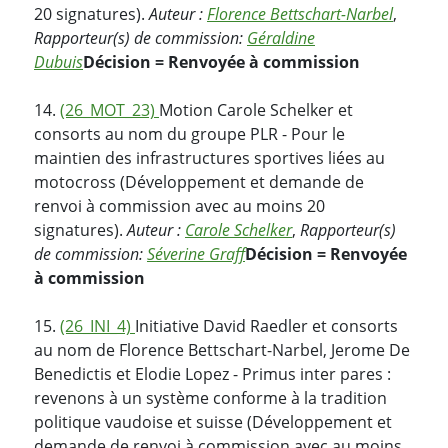
20 signatures).
Auteur :
Florence Bettschart-Narbel
,
Rapporteur(s) de commission:
Géraldine
Dubuis
Décision = Renvoyée à commission
14.
(26_MOT_23)
Motion Carole Schelker et
consorts au nom du groupe PLR - Pour le
maintien des infrastructures sportives liées au
motocross (Développement et demande de
renvoi à commission avec au moins 20
signatures).
Auteur :
Carole Schelker
,
Rapporteur(s)
de commission:
Séverine Graff
Décision = Renvoyée
à commission
15.
(26_INI_4)
Initiative David Raedler et consorts
au nom de Florence Bettschart-Narbel, Jerome De
Benedictis et Elodie Lopez - Primus inter pares :
revenons à un système conforme à la tradition
politique vaudoise et suisse (Développement et
demande de renvoi à commission avec au moins