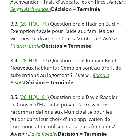
Aschwanden - Frais d'avocats, les chiffres!.
Auteur :
Sergei Aschwanden
Décision = Terminée
3.3.
(26_HQU_76)
Question orale Hadrien Buclin -
Exemption fiscale pour l'aide aux familles des
victimes du drame de Crans-Montana ?.
Auteur :
Hadrien Buclin
Décision = Terminée
3.4.
(26_HQU_77)
Question orale Romain Belotti -
Nouveaux habitants : Combien sont au profit de
subventions au logement ?.
Auteur :
Romain
Belotti
Décision = Terminée
3.5.
(26_HQU_81)
Question orale David Raedler -
Le Conseil d'Etat a-t-il prévu d'adresser des
recommandations aux Municipalité pour les
guider dans leur choix d'une application de
communication utilisée dans leurs fonctions?.
Auteur :
David Raedler
Décision = Terminée