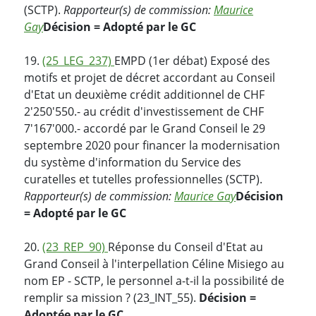
(SCTP).
Rapporteur(s) de commission:
Maurice
Gay
Décision = Adopté par le GC
19.
(25_LEG_237)
EMPD (1er débat) Exposé des
motifs et projet de décret accordant au Conseil
d'Etat un deuxième crédit additionnel de CHF
2'250'550.- au crédit d'investissement de CHF
7'167'000.- accordé par le Grand Conseil le 29
septembre 2020 pour financer la modernisation
du système d'information du Service des
curatelles et tutelles professionnelles (SCTP).
Rapporteur(s) de commission:
Maurice Gay
Décision
= Adopté par le GC
20.
(23_REP_90)
Réponse du Conseil d'Etat au
Grand Conseil à l'interpellation Céline Misiego au
nom EP - SCTP, le personnel a-t-il la possibilité de
remplir sa mission ? (23_INT_55).
Décision =
Adoptée par le GC