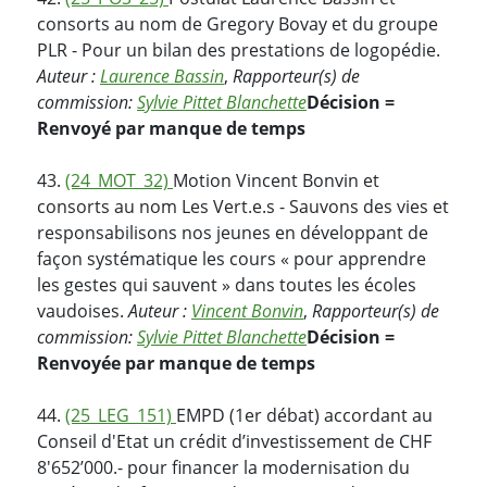
consorts au nom de Gregory Bovay et du groupe
PLR - Pour un bilan des prestations de logopédie.
Auteur :
Laurence Bassin
,
Rapporteur(s) de
commission:
Sylvie Pittet Blanchette
Décision =
Renvoyé par manque de temps
43.
(24_MOT_32)
Motion Vincent Bonvin et
consorts au nom Les Vert.e.s - Sauvons des vies et
responsabilisons nos jeunes en développant de
façon systématique les cours « pour apprendre
les gestes qui sauvent » dans toutes les écoles
vaudoises.
Auteur :
Vincent Bonvin
,
Rapporteur(s) de
commission:
Sylvie Pittet Blanchette
Décision =
Renvoyée par manque de temps
44.
(25_LEG_151)
EMPD (1er débat) accordant au
Conseil d'Etat un crédit d’investissement de CHF
8'652’000.- pour financer la modernisation du