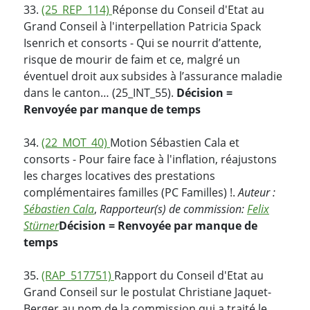
33.
(25_REP_114)
Réponse du Conseil d'Etat au
Grand Conseil à l'interpellation Patricia Spack
Isenrich et consorts - Qui se nourrit d’attente,
risque de mourir de faim et ce, malgré un
éventuel droit aux subsides à l’assurance maladie
dans le canton… (25_INT_55).
Décision =
Renvoyée par manque de temps
34.
(22_MOT_40)
Motion Sébastien Cala et
consorts - Pour faire face à l'inflation, réajustons
les charges locatives des prestations
complémentaires familles (PC Familles) !.
Auteur :
Sébastien Cala
,
Rapporteur(s) de commission:
Felix
Stürner
Décision = Renvoyée par manque de
temps
35.
(RAP_517751)
Rapport du Conseil d'Etat au
Grand Conseil sur le postulat Christiane Jaquet-
Berger au nom de la commission qui a traité le