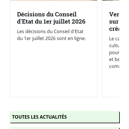
Décisions du Conseil
Vers la
d'Etat du 1er juillet 2026
sur la 
créatio
Les décisions du Conseil d'Etat
du 1er juillet 2026 sont en ligne.
Le cadre 
culturell
pour mie
et besoin
comme d
TOUTES LES ACTUALITÉS