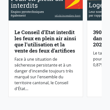
Le Conseil d’Etat interdit
3900 l
les feux en plein air ainsi
dans l
que l’utilisation et la
2026
vente des feux d’artifices
Le taux 
pour l’e
Face à une situation de
0,87%.
sécheresse persistante et à un
danger d'incendie toujours très
marqué sur l'ensemble du
territoire cantonal, le Conseil
d'État…