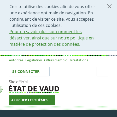
DÉBUT DU CONTENU DE LA PAGE
ACCÈS AU CHAMP DE RECHERCHE
PAGE D'ACCUEIL
FORMULAIRE DE CONTACT
Ce site utilise des cookies afin de vous offrir
une expérience optimale de navigation. En
continuant de visiter ce site, vous acceptez
l'utilisation de ces cookies.
Pour en savoir plus sur comment les
désactiver, ainsi que sur notre politique en
matière de protection des données.
Autorités
Législation
Offres d'emploi
Prestations
Sous-navigation
Votre identité
Secti
SE CONNECTER
AFFICHER LES THÈMES
Site officiel du Canton d