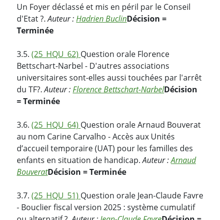
Un Foyer déclassé et mis en péril par le Conseil
d'Etat ?.
Auteur :
Hadrien Buclin
Décision =
Terminée
3.5.
(25_HQU_62)
Question orale Florence
Bettschart-Narbel - D'autres associations
universitaires sont-elles aussi touchées par l'arrêt
du TF?.
Auteur :
Florence Bettschart-Narbel
Décision
= Terminée
3.6.
(25_HQU_64)
Question orale Arnaud Bouverat
au nom Carine Carvalho - Accès aux Unités
d’accueil temporaire (UAT) pour les familles des
enfants en situation de handicap.
Auteur :
Arnaud
Bouverat
Décision = Terminée
3.7.
(25_HQU_51)
Question orale Jean-Claude Favre
- Bouclier fiscal version 2025 : système cumulatif
ou alternatif ?.
Auteur :
Jean-Claude Favre
Décision =