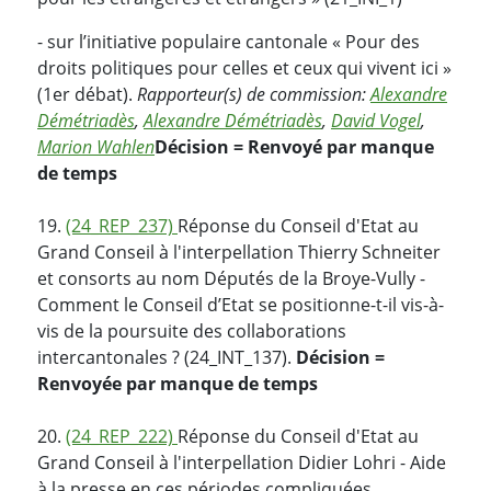
- sur l’initiative populaire cantonale « Pour des
droits politiques pour celles et ceux qui vivent ici »
(1er débat).
Rapporteur(s) de commission:
Alexandre
Démétriadès
,
Alexandre Démétriadès
,
David Vogel
,
Marion Wahlen
Décision = Renvoyé par manque
de temps
19.
(24_REP_237)
Réponse du Conseil d'Etat au
Grand Conseil à l'interpellation Thierry Schneiter
et consorts au nom Députés de la Broye-Vully -
Comment le Conseil d’Etat se positionne-t-il vis-à-
vis de la poursuite des collaborations
intercantonales ? (24_INT_137).
Décision =
Renvoyée par manque de temps
20.
(24_REP_222)
Réponse du Conseil d'Etat au
Grand Conseil à l'interpellation Didier Lohri - Aide
à la presse en ces périodes compliquées