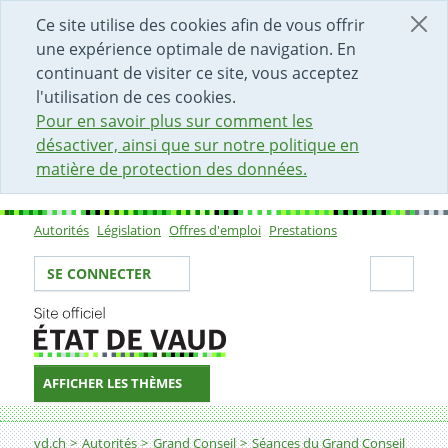
DÉBUT DU CONTENU DE LA PAGE
ACCÈS AU CHAMP DE RECHERCHE
PAGE D'ACCUEIL
FORMULAIRE DE CONTACT
Ce site utilise des cookies afin de vous offrir
une expérience optimale de navigation. En
continuant de visiter ce site, vous acceptez
l'utilisation de ces cookies.
Pour en savoir plus sur comment les
désactiver, ainsi que sur notre politique en
matière de protection des données.
Autorités
Législation
Offres d'emploi
Prestations
Sous-navigation
Votre identité
Secti
SE CONNECTER
AFFICHER LES THÈMES
Fil d'Ariane
vd.ch
Autorités
Grand Conseil
Séances du Grand Conseil