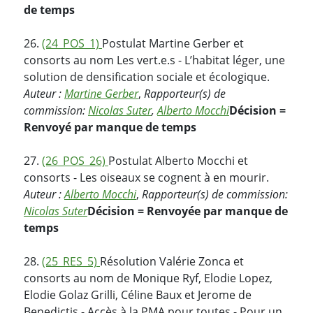
de temps
26.
(24_POS_1)
Postulat Martine Gerber et
consorts au nom Les vert.e.s - L’habitat léger, une
solution de densification sociale et écologique.
Auteur :
Martine Gerber
,
Rapporteur(s) de
commission:
Nicolas Suter
,
Alberto Mocchi
Décision =
Renvoyé par manque de temps
27.
(26_POS_26)
Postulat Alberto Mocchi et
consorts - Les oiseaux se cognent à en mourir.
Auteur :
Alberto Mocchi
,
Rapporteur(s) de commission:
Nicolas Suter
Décision = Renvoyée par manque de
temps
28.
(25_RES_5)
Résolution Valérie Zonca et
consorts au nom de Monique Ryf, Elodie Lopez,
Elodie Golaz Grilli, Céline Baux et Jerome de
Benedictis - Accès à la PMA pour toutes - Pour un