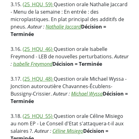
3.15.
(25_HQU_59)
Question orale Nathalie Jaccard
- Menu de la semaine : En entrée : des
microplastiques. En plat principal des additifs de
pneus.
Auteur :
Nathalie Jaccard
Décision =
Terminée
3.16.
(25_HQU_46)
Question orale Isabelle
Freymond - LEB de nouvelles perturbations.
Auteur
:
Isabelle Freymond
Décision = Terminée
3.17.
(25_HQU_48)
Question orale Michael Wyssa -
Jonction autoroutière Chavannes-Écublens-
Bussigny-Crissier.
Auteur :
Michael Wyssa
Décision =
Terminée
3.18.
(25_HQU_55)
Question orale Céline Misiego
au nom EP - Le Conseil d'Etat s'attaquera-t-il aux
salaires ?.
Auteur :
Céline Misiego
Décision =
Terminée