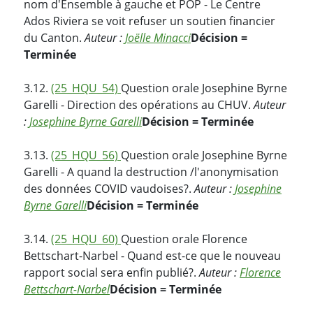
nom d'Ensemble à gauche et POP - Le Centre
Ados Riviera se voit refuser un soutien financier
du Canton.
Auteur :
Joëlle Minacci
Décision =
Terminée
3.12.
(25_HQU_54)
Question orale Josephine Byrne
Garelli - Direction des opérations au CHUV.
Auteur
:
Josephine Byrne Garelli
Décision = Terminée
3.13.
(25_HQU_56)
Question orale Josephine Byrne
Garelli - A quand la destruction /l'anonymisation
des données COVID vaudoises?.
Auteur :
Josephine
Byrne Garelli
Décision = Terminée
3.14.
(25_HQU_60)
Question orale Florence
Bettschart-Narbel - Quand est-ce que le nouveau
rapport social sera enfin publié?.
Auteur :
Florence
Bettschart-Narbel
Décision = Terminée