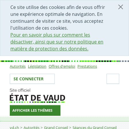
DÉBUT DU CONTENU DE LA PAGE
ACCÈS AU CHAMP DE RECHERCHE
PAGE D'ACCUEIL
FORMULAIRE DE CONTACT
Ce site utilise des cookies afin de vous offrir
une expérience optimale de navigation. En
continuant de visiter ce site, vous acceptez
l'utilisation de ces cookies.
Pour en savoir plus sur comment les
désactiver, ainsi que sur notre politique en
matière de protection des données.
Autorités
Législation
Offres d'emploi
Prestations
Sous-navigation
Votre identité
Secti
SE CONNECTER
AFFICHER LES THÈMES
Fil d'Ariane
vd.ch
Autorités
Grand Conseil
Séances du Grand Conseil