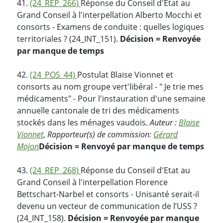
41.
(24_REP_266)
Réponse du Conseil d'Etat au
Grand Conseil à l'interpellation Alberto Mocchi et
consorts - Examens de conduite : quelles logiques
territoriales ? (24_INT_151).
Décision = Renvoyée
par manque de temps
42.
(24_POS_44)
Postulat Blaise Vionnet et
consorts au nom groupe vert'libéral - " Je trie mes
médicaments" - Pour l'instauration d'une semaine
annuelle cantonale de tri des médicaments
stockés dans les ménages vaudois.
Auteur :
Blaise
Vionnet
,
Rapporteur(s) de commission:
Gérard
Mojon
Décision = Renvoyé par manque de temps
43.
(24_REP_268)
Réponse du Conseil d'Etat au
Grand Conseil à l'interpellation Florence
Bettschart-Narbel et consorts - Unisanté serait-il
devenu un vecteur de communication de l’USS ?
(24_INT_158).
Décision = Renvoyée par manque