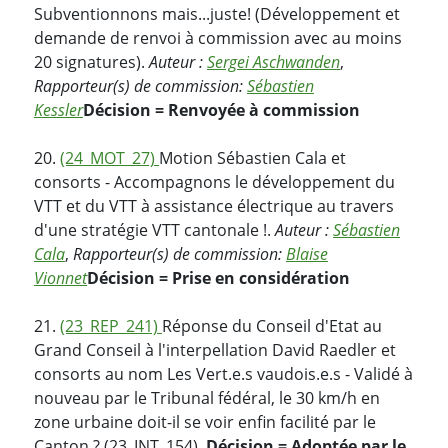
Subventionnons mais...juste! (Développement et
demande de renvoi à commission avec au moins
20 signatures).
Auteur :
Sergei Aschwanden
,
Rapporteur(s) de commission:
Sébastien
Kessler
Décision = Renvoyée à commission
20.
(24_MOT_27)
Motion Sébastien Cala et
consorts - Accompagnons le développement du
VTT et du VTT à assistance électrique au travers
d'une stratégie VTT cantonale !.
Auteur :
Sébastien
Cala
,
Rapporteur(s) de commission:
Blaise
Vionnet
Décision = Prise en considération
21.
(23_REP_241)
Réponse du Conseil d'Etat au
Grand Conseil à l'interpellation David Raedler et
consorts au nom Les Vert.e.s vaudois.e.s - Validé à
nouveau par le Tribunal fédéral, le 30 km/h en
zone urbaine doit-il se voir enfin facilité par le
Canton ? (23_INT_154).
Décision = Adoptée par le