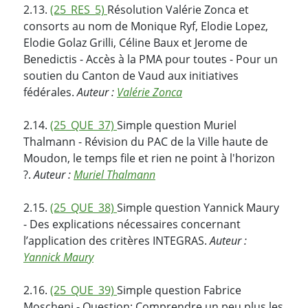
2.13.
(25_RES_5)
Résolution Valérie Zonca et
consorts au nom de Monique Ryf, Elodie Lopez,
Elodie Golaz Grilli, Céline Baux et Jerome de
Benedictis - Accès à la PMA pour toutes - Pour un
soutien du Canton de Vaud aux initiatives
fédérales.
Auteur :
Valérie Zonca
2.14.
(25_QUE_37)
Simple question Muriel
Thalmann - Révision du PAC de la Ville haute de
Moudon, le temps file et rien ne point à l'horizon
?.
Auteur :
Muriel Thalmann
2.15.
(25_QUE_38)
Simple question Yannick Maury
- Des explications nécessaires concernant
l’application des critères INTEGRAS.
Auteur :
Yannick Maury
2.16.
(25_QUE_39)
Simple question Fabrice
Moscheni - Question: Comprendre un peu plus les