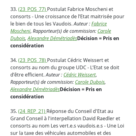
33.
(23_POS_77)
Postulat Fabrice Moscheni et
consorts - Une croissance de l’Etat maitrisée pour
le bien de tous les Vaudois.
Auteur :
Fabrice
Moscheni
,
Rapporteur(s) de commission:
Carole
Dubois
,
Alexandre Démétriadès
Décision = Pris en
considération
34.
(23_POS_78)
Postulat Cédric Weissert et
consorts au nom du groupe UDC - L’Etat se doit
d’être efficient.
Auteur :
Cédric Weissert
,
Rapporteur(s) de commission:
Carole Dubois
,
Alexandre Démétriadès
Décision = Pris en
considération
35.
(24_REP_21)
Réponse du Conseil d'Etat au
Grand Conseil à l'interpellation David Raedler et
consorts au nom Les vert.e.s vaudois.e.s - Une Loi
sur la taxe des véhicules automobiles et des