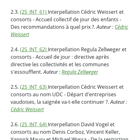
2.3.
(25_INT_61)
Interpellation Cédric Weissert et
consorts - Accueil collectif de jour des enfants -
Des recommandations à quel prix ?.
Auteur :
Cédric
Weissert
2.4.
(25_INT_62)
Interpellation Regula Zellweger et
consorts - Accueil de jour : directive après
directive les collectivités et les communes
s'essoufflent.
Auteur :
Regula Zellweger
2.5.
(25_INT_63)
Interpellation Cédric Weissert et
consorts au nom UDC - Départ d'entreprises
vaudoises, la saignée va-t-elle continuer ?.
Auteur :
Cédric Weissert
2.6.
(25_INT_64)
Interpellation David Vogel et
consorts au nom Denis Corboz, Vincent Keller,
Yannick Maury et Michael Wyssa - De la restriction