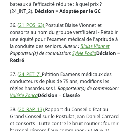
bateaux à l’efficacité réduite : à quel prix ?
(24_INT_2).
Décision = Adoptée par le GC
36.
(21_POS_63)
Postulat Blaise Vionnet et
consorts au nom du groupe vert'libéral - Rétablir
une équité pour l'examen médical de l'aptitude à
la conduite des seniors.
Auteur :
Blaise Vionnet
,
Rapporteur(s) de commission:
Sylvie Podio
Décision =
Retiré
37.
(24_PET_7)
Pétition Examens médicaux des
conducteurs de plus de 75 ans, modifions les
règles hasardeuses !.
Rapporteur(s) de commission:
Valérie Zonca
Décision = Classée
38.
(20_RAP_13)
Rapport du Conseil d'Etat au
Grand Conseil sur le Postulat Jean-Daniel Carrard
et consorts - Lutte contre le bruit routier : fournir
l’arsenal répressif aux communes (20_POS_1).