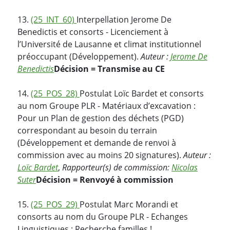
13.
(25_INT_60)
Interpellation Jerome De
Benedictis et consorts - Licenciement à
l’Université de Lausanne et climat institutionnel
préoccupant (Développement).
Auteur :
Jerome De
Benedictis
Décision = Transmise au CE
14.
(25_POS_28)
Postulat Loïc Bardet et consorts
au nom Groupe PLR - Matériaux d’excavation :
Pour un Plan de gestion des déchets (PGD)
correspondant au besoin du terrain
(Développement et demande de renvoi à
commission avec au moins 20 signatures).
Auteur :
Loïc Bardet
,
Rapporteur(s) de commission:
Nicolas
Suter
Décision = Renvoyé à commission
15.
(25_POS_29)
Postulat Marc Morandi et
consorts au nom du Groupe PLR - Echanges
Linguistiques : Recherche familles !