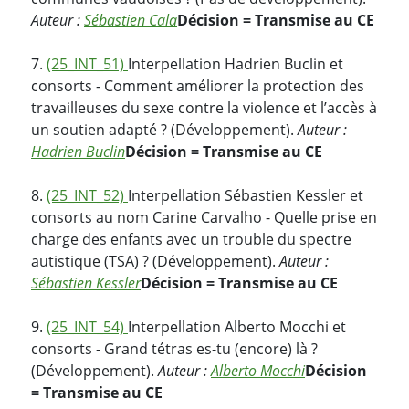
Auteur :
Sébastien Cala
Décision = Transmise au CE
7.
(25_INT_51)
Interpellation Hadrien Buclin et
consorts - Comment améliorer la protection des
travailleuses du sexe contre la violence et l’accès à
un soutien adapté ? (Développement).
Auteur :
Hadrien Buclin
Décision = Transmise au CE
8.
(25_INT_52)
Interpellation Sébastien Kessler et
consorts au nom Carine Carvalho - Quelle prise en
charge des enfants avec un trouble du spectre
autistique (TSA) ? (Développement).
Auteur :
Sébastien Kessler
Décision = Transmise au CE
9.
(25_INT_54)
Interpellation Alberto Mocchi et
consorts - Grand tétras es-tu (encore) là ?
(Développement).
Auteur :
Alberto Mocchi
Décision
= Transmise au CE