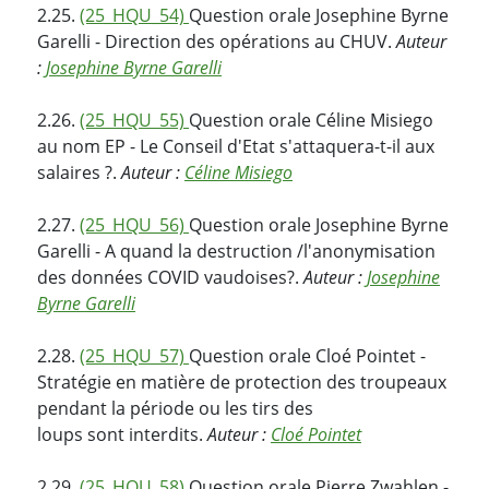
2.25.
(25_HQU_54)
Question orale Josephine Byrne
Garelli - Direction des opérations au CHUV.
Auteur
:
Josephine Byrne Garelli
2.26.
(25_HQU_55)
Question orale Céline Misiego
au nom EP - Le Conseil d'Etat s'attaquera-t-il aux
salaires ?.
Auteur :
Céline Misiego
2.27.
(25_HQU_56)
Question orale Josephine Byrne
Garelli - A quand la destruction /l'anonymisation
des données COVID vaudoises?.
Auteur :
Josephine
Byrne Garelli
2.28.
(25_HQU_57)
Question orale Cloé Pointet -
Stratégie en matière de protection des troupeaux
pendant la période ou les tirs des
loups sont interdits.
Auteur :
Cloé Pointet
2.29.
(25_HQU_58)
Question orale Pierre Zwahlen -