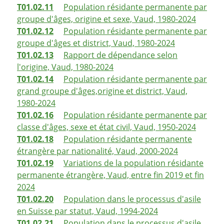
T01.02.11
Population résidante permanente par
groupe d'âges, origine et sexe, Vaud, 1980-2024
T01.02.12
Population résidante permanente par
groupe d'âges et district, Vaud, 1980-2024
T01.02.13
Rapport de dépendance selon
l'origine, Vaud, 1980-2024
T01.02.14
Population résidante permanente par
grand groupe d'âges,origine et district, Vaud,
1980-2024
T01.02.16
Population résidante permanente par
classe d'âges, sexe et état civil, Vaud, 1950-2024
T01.02.18
Population résidante permanente
étrangère par nationalité, Vaud, 2000-2024
T01.02.19
Variations de la population résidante
permanente étrangère, Vaud, entre fin 2019 et fin
2024
T01.02.20
Population dans le processus d'asile
en Suisse par statut, Vaud, 1994-2024
T01.02.21
Population dans le processus d'asile