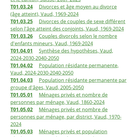
T01.03.24
Divorces et âge moyen au divorce
(âge atteint), Vaud, 1969-2024
T01.03.25
Divorces de couples de sexe différent
selon l'âge atteint des conjoints, Vaud, 1969-2024
T01.03.26
Couples divorcés selon le nombre
d'enfants mineurs, Vaud, 1969-2024
T01.04.01
Synthèse des hypothèses, Vaud,
2024-2030-2040-2050
T01.04.02
Population résidante permanente,
Vaud, 2024-2030-2040-2050
T01.04.03
Population résidante permanente par
groupe d'âges, Vaud, 2005-2050
T01.05.01
Ménages privés et nombre de
personnes par ménage, Vaud, 1860-2024
T01.05.02
Ménages privés et nombre de
personnes par ménage, par district, Vaud, 1970-
2024
T01.05.03
Ménages privés et population