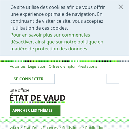
DÉBUT DU CONTENU DE LA PAGE
ACCÈS AU CHAMP DE RECHERCHE
PAGE D'ACCUEIL
FORMULAIRE DE CONTACT
Ce site utilise des cookies afin de vous offrir
une expérience optimale de navigation. En
continuant de visiter ce site, vous acceptez
l'utilisation de ces cookies.
Pour en savoir plus sur comment les
désactiver, ainsi que sur notre politique en
matière de protection des données.
Autorités
Législation
Offres d'emploi
Prestations
Sous-navigation
Votre identité
Secti
SE CONNECTER
AFFICHER LES THÈMES
Fil d'Ariane
vd.ch
Etat, Droit, Finances
Statistique
Publications