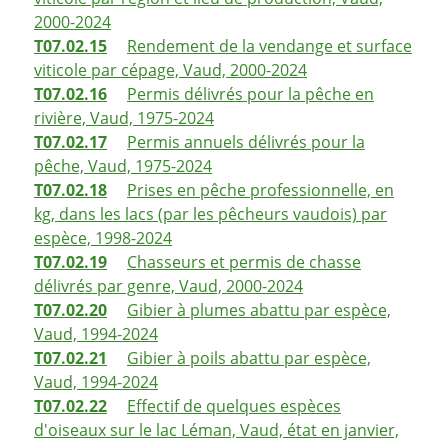
2000-2024
T07.02.15
Rendement de la vendange et surface
viticole par cépage, Vaud, 2000-2024
T07.02.16
Permis délivrés pour la pêche en
rivière, Vaud, 1975-2024
T07.02.17
Permis annuels délivrés pour la
pêche, Vaud, 1975-2024
T07.02.18
Prises en pêche professionnelle, en
kg, dans les lacs (par les pêcheurs vaudois) par
espèce, 1998-2024
T07.02.19
Chasseurs et permis de chasse
délivrés par genre, Vaud, 2000-2024
T07.02.20
Gibier à plumes abattu par espèce,
Vaud, 1994-2024
T07.02.21
Gibier à poils abattu par espèce,
Vaud, 1994-2024
T07.02.22
Effectif de quelques espèces
d'oiseaux sur le lac Léman, Vaud, état en janvier,