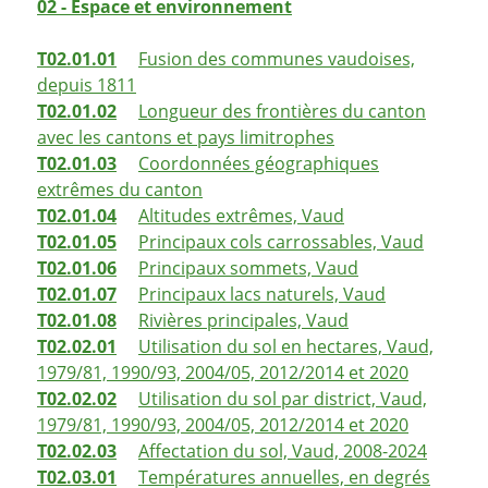
02 - Espace et environnement
T02.01.01
Fusion des communes vaudoises,
depuis 1811
T02.01.02
Longueur des frontières du canton
avec les cantons et pays limitrophes
T02.01.03
Coordonnées géographiques
extrêmes du canton
T02.01.04
Altitudes extrêmes, Vaud
T02.01.05
Principaux cols carrossables, Vaud
T02.01.06
Principaux sommets, Vaud
T02.01.07
Principaux lacs naturels, Vaud
T02.01.08
Rivières principales, Vaud
T02.02.01
Utilisation du sol en hectares, Vaud,
1979/81, 1990/93, 2004/05, 2012/2014 et 2020
T02.02.02
Utilisation du sol par district, Vaud,
1979/81, 1990/93, 2004/05, 2012/2014 et 2020
T02.02.03
Affectation du sol, Vaud, 2008-2024
T02.03.01
Températures annuelles, en degrés