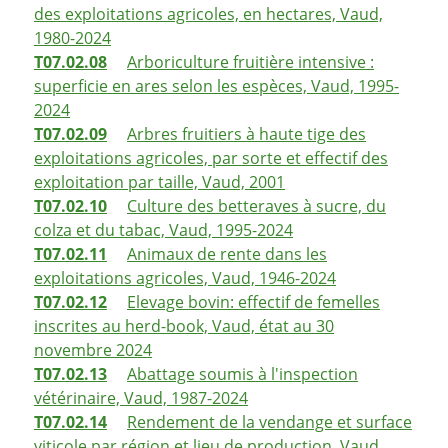
des exploitations agricoles, en hectares, Vaud,
1980-2024
T07.02.08
Arboriculture fruitière intensive :
superficie en ares selon les espèces, Vaud, 1995-
2024
T07.02.09
Arbres fruitiers à haute tige des
exploitations agricoles, par sorte et effectif des
exploitation par taille, Vaud, 2001
T07.02.10
Culture des betteraves à sucre, du
colza et du tabac, Vaud, 1995-2024
T07.02.11
Animaux de rente dans les
exploitations agricoles, Vaud, 1946-2024
T07.02.12
Elevage bovin: effectif de femelles
inscrites au herd-book, Vaud, état au 30
novembre 2024
T07.02.13
Abattage soumis à l'inspection
vétérinaire, Vaud, 1987-2024
T07.02.14
Rendement de la vendange et surface
viticole par région et lieu de production, Vaud,